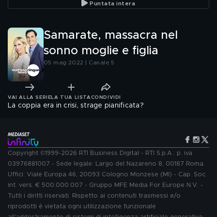
Puntata intera
Samarate, massacra nel
sonno moglie e figlia
05 mag 2022 | Canale 5
VAI ALLA SERIE
LA TUA LISTA
CONDIVIDI
La coppia era in crisi, strage pianificata?
Copyright ©1999-2026 RTI Business Digital - RTI S.p.A.: p. iva
03976881007 - Sede legale: Largo del Nazareno 8, 00187 Roma.
Uffici: Viale Europa 46, 20093 Cologno Monzese (MI) - Cap. Soc.
int. vers. € 500.000.007 - Gruppo MFE Media For Europe N.V. -
Tutti i diritti riservati. Rispetto ai contenuti trasmessi e/o
riprodotti è vietata ogni utilizzazione funzionale