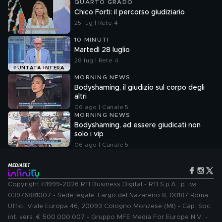
QUARTO GRADO
Chico Forti: il percorso giudiziario
25 lug | Rete 4
10 MINUTI
Martedì 28 luglio
28 lug | Rete 4
PUNTATA INTERA
MORNING NEWS
Bodyshaming, il giudizio sul corpo degli
altri
06 ago | Canale 5
MORNING NEWS
Bodyshaming, ad essere giudicati non
solo i vip
06 ago | Canale 5
Copyright ©1999-2026 RTI Business Digital - RTI S.p.A.: p. iva
03976881007 - Sede legale: Largo del Nazareno 8, 00187 Roma.
Uffici: Viale Europa 46, 20093 Cologno Monzese (MI) - Cap. Soc.
int. vers. € 500.000.007 - Gruppo MFE Media For Europe N.V. -