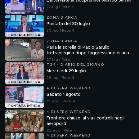
L'intervista al vicepremier Matteo Salvini
27 lug | Rete 4
ZONA BIANCA
Puntata del 30 luglio
30 lug | Rete 4
PUNTATA INTERA
ZONA BIANCA
Parla la sorella di Paolo Sarullo,
tretraplegico dopo l'aggressione di una
baby gang
27 lug | Rete 4
TG4 - DIARIO DEL GIORNO
Mercoledì 29 luglio
29 lug | Rete 4
PUNTATA INTERA
4 DI SERA WEEKEND
Sabato 1 agosto
01 ago | Rete 4
PUNTATA INTERA
4 DI SERA WEEKEND
Frontiere chiuse, al via i controlli negli
aeroporti
02 ago | Rete 4
4 DI SERA WEEKEND