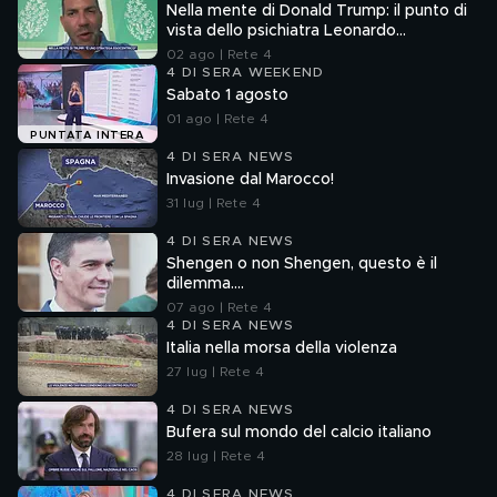
Nella mente di Donald Trump: il punto di
vista dello psichiatra Leonardo
Mendolicchio
02 ago | Rete 4
4 DI SERA WEEKEND
Sabato 1 agosto
01 ago | Rete 4
PUNTATA INTERA
4 DI SERA NEWS
Invasione dal Marocco!
31 lug | Rete 4
4 DI SERA NEWS
Shengen o non Shengen, questo è il
dilemma....
07 ago | Rete 4
4 DI SERA NEWS
Italia nella morsa della violenza
27 lug | Rete 4
4 DI SERA NEWS
Bufera sul mondo del calcio italiano
28 lug | Rete 4
4 DI SERA NEWS