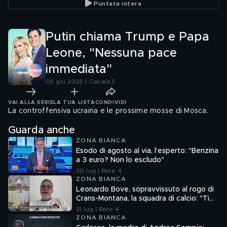
Puntata intera
di panic
Putin chiama Trump e Papa
Leone, "Nessuna pace
immediata"
05 giu 2025 | Canale 5
VAI ALLA SERIE
LA TUA LISTA
CONDIVIDI
La controffensiva ucraina e le prossime mosse di Mosca.
Guarda anche
ZONA BIANCA
Esodo di agosto al via, l'esperto: "Benzina
a 3 euro? Non lo escludo"
30 lug | Rete 4
ZONA BIANCA
Leonardo Bove, sopravvissuto al rogo di
Crans-Montana, la squadra di calcio: "Ti
aspettiamo"
31 lug | Rete 4
ZONA BIANCA