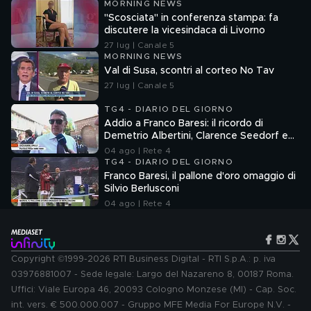
MORNING NEWS
"Scosciata" in conferenza stampa: fa
discutere la vicesindaca di Livorno
27 lug | Canale 5
MORNING NEWS
Val di Susa, scontri al corteo No Tav
27 lug | Canale 5
TG4 - DIARIO DEL GIORNO
Addio a Franco Baresi: il ricordo di
Demetrio Albertini, Clarence Seedorf e
Giovanni Galli
04 ago | Rete 4
TG4 - DIARIO DEL GIORNO
Franco Baresi, il pallone d'oro omaggio di
Silvio Berlusconi
04 ago | Rete 4
Copyright ©1999-2026 RTI Business Digital - RTI S.p.A.: p. iva
03976881007 - Sede legale: Largo del Nazareno 8, 00187 Roma.
Uffici: Viale Europa 46, 20093 Cologno Monzese (MI) - Cap. Soc.
int. vers. € 500.000.007 - Gruppo MFE Media For Europe N.V. -