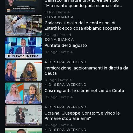
Garlasco, la madre di Andrea Sempio:
"Mio marito quando parla ricama sulle
cose"
31 lug | Rete 4
ZONA BIANCA
Garlasco, il giallo delle confezioni di
Estathè: ecco cosa abbiamo scoperto
30 lug | Rete 4
ZONA BIANCA
Puntata del 3 agosto
03 ago | Rete 4
PUNTATA INTERA
4 DI SERA WEEKEND
Immigrazione: aggiornamenti in diretta da
Ceuta
01 ago | Rete 4
4 DI SERA WEEKEND
Crisi migranti: le ultime notizie da Ceuta
02 ago | Rete 4
4 DI SERA WEEKEND
Ucraina, Giuseppe Conte: "Se vinco le
Primarie stop alle armi"
02 ago | Rete 4
4 DI SERA WEEKEND