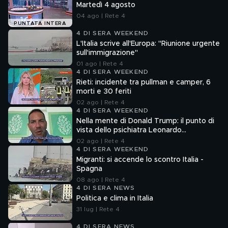
Martedì 4 agosto
04 ago | Rete 4
PUNTATA INTERA
4 DI SERA WEEKEND
L'Italia scrive all'Europa: "Riunione urgente
sull'immigrazione"
01 ago | Rete 4
4 DI SERA WEEKEND
Rieti: incidente tra pullman e camper, 6
morti e 30 feriti
02 ago | Rete 4
4 DI SERA WEEKEND
Nella mente di Donald Trump: il punto di
vista dello psichiatra Leonardo
Mendolicchio
02 ago | Rete 4
4 DI SERA WEEKEND
Migranti: si accende lo scontro Italia -
Spagna
08 ago | Rete 4
4 DI SERA NEWS
Politica e clima in Italia
31 lug | Rete 4
4 DI SERA NEWS