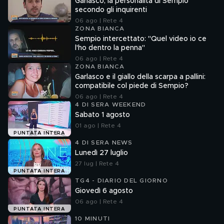
Garlasco, la personalità di Sempio
secondo gli inquirenti
06 ago | Rete 4
ZONA BIANCA
Sempio intercettato: "Quel video io ce
l'ho dentro la penna"
06 ago | Rete 4
ZONA BIANCA
Garlasco e il giallo della scarpa a pallini:
compatibile col piede di Sempio?
06 ago | Rete 4
4 DI SERA WEEKEND
Sabato 1 agosto
01 ago | Rete 4
PUNTATA INTERA
4 DI SERA NEWS
Lunedì 27 luglio
27 lug | Rete 4
PUNTATA INTERA
TG4 - DIARIO DEL GIORNO
Giovedì 6 agosto
06 ago | Rete 4
PUNTATA INTERA
10 MINUTI