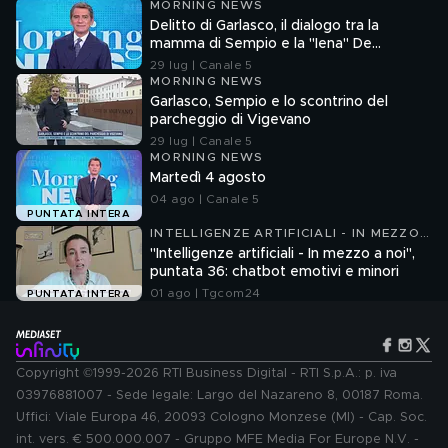
MORNING NEWS
Delitto di Garlasco, il dialogo tra la
mamma di Sempio e la "Iena" De
Giuseppe nel 2022
29 lug | Canale 5
MORNING NEWS
Garlasco, Sempio e lo scontrino del
parcheggio di Vigevano
29 lug | Canale 5
MORNING NEWS
Martedì 4 agosto
04 ago | Canale 5
PUNTATA INTERA
INTELLIGENZE ARTIFICIALI - IN MEZZO
A NOI
"Intelligenze artificiali - In mezzo a noi",
puntata 36: chatbot emotivi e minori
01 ago | Tgcom24
PUNTATA INTERA
Copyright ©1999-2026 RTI Business Digital - RTI S.p.A.: p. iva
03976881007 - Sede legale: Largo del Nazareno 8, 00187 Roma.
Uffici: Viale Europa 46, 20093 Cologno Monzese (MI) - Cap. Soc.
int. vers. € 500.000.007 - Gruppo MFE Media For Europe N.V. -