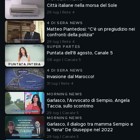
Città italiane nella morsa del Sole
29 lug | Rete 4
4 DI SERA NEWS
Matteo Piantedosi: "C'è un pregiudizio nei
confronti della polizia"
29 lug | Rete 4
SUPER PARTES
Puntata dell'8 agosto, Canale 5
08 ago | Canale 5
PUNTATA INTERA
4 DI SERA NEWS
Invasione dal Marocco!
31 lug | Rete 4
MORNING NEWS
Garlasco, l'Avvocato di Sempio, Angela
Taccia, sullo scontrino
29 lug | Canale 5
MORNING NEWS
Garlasco, il dialogo tra mamma Sempio e
la "Iena" De Giuseppe nel 2022
29 lug | Canale 5