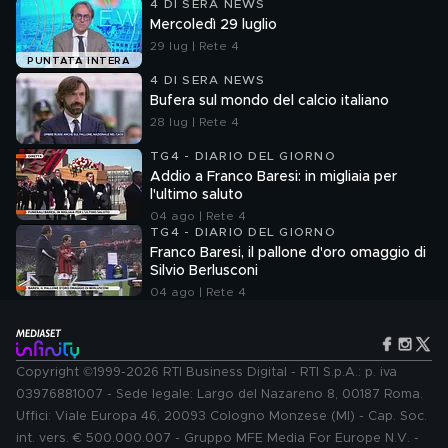
4 DI SERA NEWS
Mercoledì 29 luglio
29 lug | Rete 4
PUNTATA INTERA
4 DI SERA NEWS
Bufera sul mondo del calcio italiano
28 lug | Rete 4
TG4 - DIARIO DEL GIORNO
Addio a Franco Baresi: in migliaia per
l'ultimo saluto
04 ago | Rete 4
TG4 - DIARIO DEL GIORNO
Franco Baresi, il pallone d'oro omaggio di
Silvio Berlusconi
04 ago | Rete 4
Copyright ©1999-2026 RTI Business Digital - RTI S.p.A.: p. iva
03976881007 - Sede legale: Largo del Nazareno 8, 00187 Roma.
Uffici: Viale Europa 46, 20093 Cologno Monzese (MI) - Cap. Soc.
int. vers. € 500.000.007 - Gruppo MFE Media For Europe N.V. -