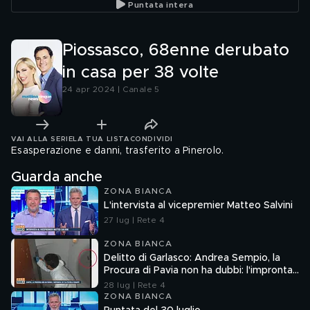
Puntata intera
Piossasco, 68enne derubato
in casa per 38 volte
24 apr 2024 | Canale 5
VAI ALLA SERIE
LA TUA LISTA
CONDIVIDI
Esasperazione e danni, trasferito a Pinerolo.
Guarda anche
ZONA BIANCA
L'intervista al vicepremier Matteo Salvini
27 lug | Rete 4
ZONA BIANCA
Delitto di Garlasco: Andrea Sempio, la
Procura di Pavia non ha dubbi: l'impronta
33 è la pistola fumante
28 lug | Rete 4
ZONA BIANCA