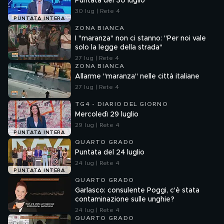
Puntata del 30 luglio
30 lug | Rete 4
PUNTATA INTERA
ZONA BIANCA
I "maranza" non ci stanno: "Per noi vale
solo la legge della strada"
27 lug | Rete 4
ZONA BIANCA
Allarme "maranza" nelle città italiane
27 lug | Rete 4
TG4 - DIARIO DEL GIORNO
Mercoledì 29 luglio
29 lug | Rete 4
PUNTATA INTERA
QUARTO GRADO
Puntata del 24 luglio
24 lug | Rete 4
PUNTATA INTERA
QUARTO GRADO
Garlasco: consulente Poggi, c'è stata
contaminazione sulle unghie?
24 lug | Rete 4
QUARTO GRADO