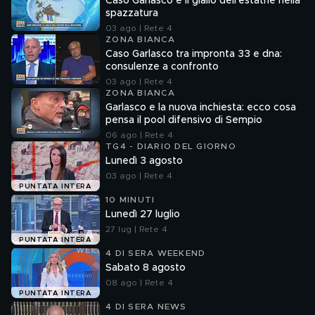
Caso Garlasco e il giallo dell'estathè nella
spazzatura
03 ago | Rete 4
ZONA BIANCA
Caso Garlasco tra impronta 33 e dna:
consulenze a confronto
03 ago | Rete 4
ZONA BIANCA
Garlasco e la nuova inchiesta: ecco cosa
pensa il pool difensivo di Sempio
06 ago | Rete 4
TG4 - DIARIO DEL GIORNO
Lunedì 3 agosto
03 ago | Rete 4
PUNTATA INTERA
10 MINUTI
Lunedì 27 luglio
27 lug | Rete 4
PUNTATA INTERA
4 DI SERA WEEKEND
Sabato 8 agosto
08 ago | Rete 4
PUNTATA INTERA
4 DI SERA NEWS