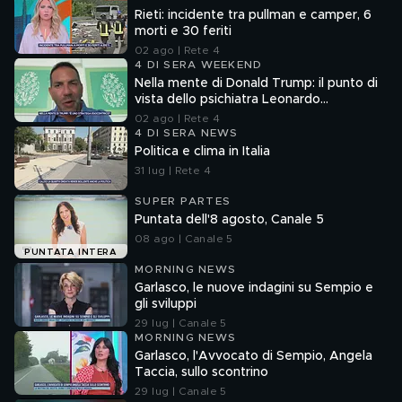
Rieti: incidente tra pullman e camper, 6
morti e 30 feriti
02 ago | Rete 4
4 DI SERA WEEKEND
Nella mente di Donald Trump: il punto di
vista dello psichiatra Leonardo
Mendolicchio
02 ago | Rete 4
4 DI SERA NEWS
Politica e clima in Italia
31 lug | Rete 4
SUPER PARTES
Puntata dell'8 agosto, Canale 5
08 ago | Canale 5
PUNTATA INTERA
MORNING NEWS
Garlasco, le nuove indagini su Sempio e
gli sviluppi
29 lug | Canale 5
MORNING NEWS
Garlasco, l'Avvocato di Sempio, Angela
Taccia, sullo scontrino
29 lug | Canale 5