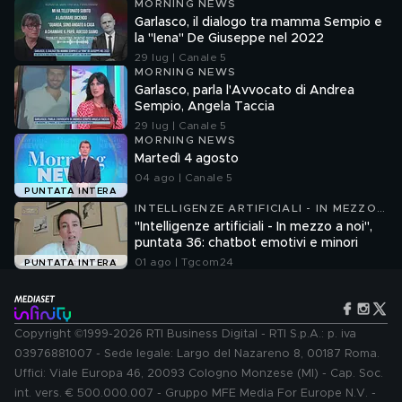
MORNING NEWS
Garlasco, il dialogo tra mamma Sempio e
la "Iena" De Giuseppe nel 2022
29 lug | Canale 5
MORNING NEWS
Garlasco, parla l'Avvocato di Andrea
Sempio, Angela Taccia
29 lug | Canale 5
MORNING NEWS
Martedì 4 agosto
04 ago | Canale 5
PUNTATA INTERA
INTELLIGENZE ARTIFICIALI - IN MEZZO
A NOI
"Intelligenze artificiali - In mezzo a noi",
puntata 36: chatbot emotivi e minori
01 ago | Tgcom24
PUNTATA INTERA
Copyright ©1999-2026 RTI Business Digital - RTI S.p.A.: p. iva
03976881007 - Sede legale: Largo del Nazareno 8, 00187 Roma.
Uffici: Viale Europa 46, 20093 Cologno Monzese (MI) - Cap. Soc.
int. vers. € 500.000.007 - Gruppo MFE Media For Europe N.V. -