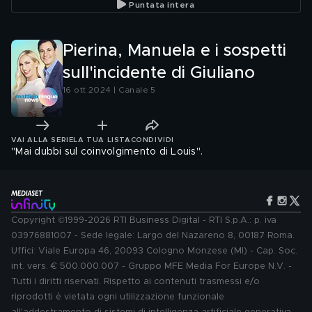
Puntata intera
Pierina, Manuela e i sospetti
sull'incidente di Giuliano
16 ott 2024 | Canale 5
VAI ALLA SERIE
LA TUA LISTA
CONDIVIDI
"Mai dubbi sul coinvolgimento di Louis".
Copyright ©1999-2026 RTI Business Digital - RTI S.p.A.: p. iva
03976881007 - Sede legale: Largo del Nazareno 8, 00187 Roma.
Uffici: Viale Europa 46, 20093 Cologno Monzese (MI) - Cap. Soc.
int. vers. € 500.000.007 - Gruppo MFE Media For Europe N.V. -
Tutti i diritti riservati. Rispetto ai contenuti trasmessi e/o
riprodotti è vietata ogni utilizzazione funzionale