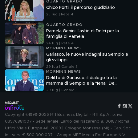
QUARTO GRADO
Chico Forti: il percorso giudiziario
25 lug | Rete 4
QUARTO GRADO
Pamela Genini: l'astio di Dolci per la
famiglia di Pamela
24 lug | Rete 4
MORNING NEWS
Garlasco, le nuove indagini su Sempio e
gli sviluppi
29 lug | Canale 5
MORNING NEWS
Delitto di Garlasco, il dialogo tra la
mamma di Sempio e la "Iena" De
Giuseppe nel 2022
29 lug | Canale 5
Copyright ©1999-2026 RTI Business Digital - RTI S.p.A.: p. iva
03976881007 - Sede legale: Largo del Nazareno 8, 00187 Roma.
Uffici: Viale Europa 46, 20093 Cologno Monzese (MI) - Cap. Soc.
int. vers. € 500.000.007 - Gruppo MFE Media For Europe N.V. -