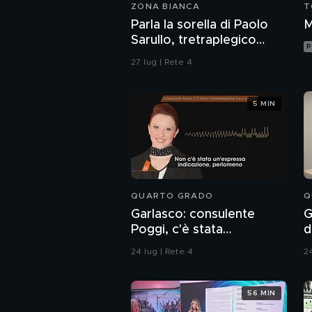
ZONA BIANCA
T
Parla la sorella di Paolo
M
Sarullo, tretraplegico
P
dopo l'aggressione di una
27 lug | Rete 4
baby gang
5 MIN
QUARTO GRADO
Q
Garlasco: consulente
G
Poggi, c'è stata
d
contaminazione sulle
24 lug | Rete 4
24
unghie?
56 MIN