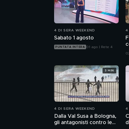
4 DI SERA WEEKEND
4
Sabato 1 agosto
F
c
01 ago | Rete 4
PUNTATA INTERA
0
3 MIN
4 DI SERA WEEKEND
4
Dalla Val Susa a Bologna,
C
gli antagonisti contro le
d