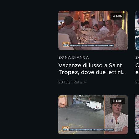
4 MIN
ZONA BIANCA
Z
Vacanze di lusso a Saint
C
Tropez, dove due lettini
e
costano 800 euro al
"
28 lug | Rete 4
28
giorno
8 MIN