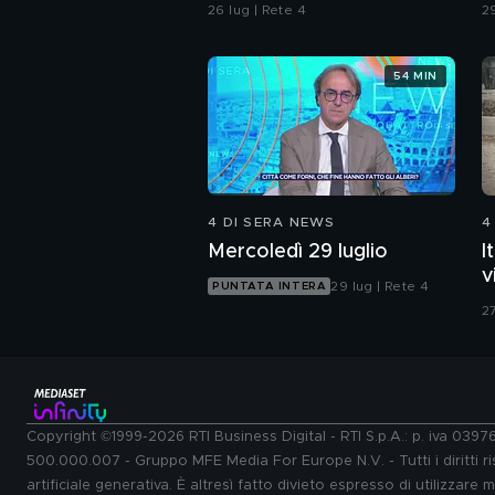
forze dell'ordine
26 lug | Rete 4
29
54 MIN
4 DI SERA NEWS
4
Mercoledì 29 luglio
I
v
29 lug | Rete 4
PUNTATA INTERA
27
Copyright ©1999-2026 RTI Business Digital - RTI S.p.A.: p. iva 039
500.000.007 - Gruppo MFE Media For Europe N.V. - Tutti i diritti ris
artificiale generativa. È altresì fatto divieto espresso di utilizzare