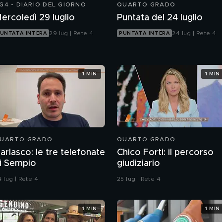
G4 - DIARIO DEL GIORNO
QUARTO GRADO
ercoledì 29 luglio
Puntata del 24 luglio
29 lug | Rete 4
24 lug | Rete 4
UNTATA INTERA
PUNTATA INTERA
1 MIN
1 MIN
UARTO GRADO
QUARTO GRADO
arlasco: le tre telefonate
Chico Forti: il percorso
i Sempio
giudiziario
 lug | Rete 4
25 lug | Rete 4
1 MIN
1 MIN