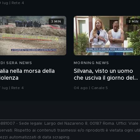
 lug | Rete 4
3 MIN
2 MIN
 DI SERA NEWS
MORNING NEWS
talia nella morsa della
Silvana, visto un uomo
iolenza
che usciva il giorno del
delitto.
 lug | Rete 4
04 ago | Canale 5
76881007 - Sede legale: Largo del Nazareno 8, 00187 Roma. Uffici: Vial
ervati. Rispetto ai contenuti trasmessi e/o riprodotti è vietata ogni uti
 mezzi automatizzati di data scraping.