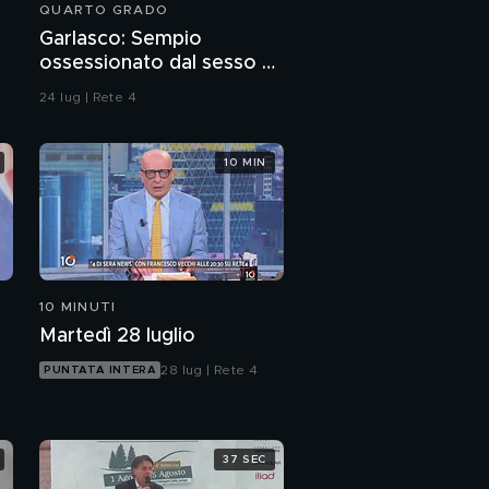
QUARTO GRADO
La quarta e ultima
Garlasco: Sempio
puntata di "Vanina"
ossessionato dal sesso o
ragazzo rispettoso?
24 lug | Rete 4
10 MIN
10 MINUTI
Martedì 28 luglio
28 lug | Rete 4
PUNTATA INTERA
37 SEC