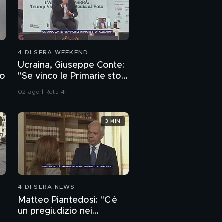
4 DI SERA WEEKEND
Ucraina, Giuseppe Conte:
to
"Se vinco le Primarie stop
alle armi"
02 ago | Rete 4
3 MIN
4 DI SERA NEWS
Matteo Piantedosi: "C'è
un pregiudizio nei