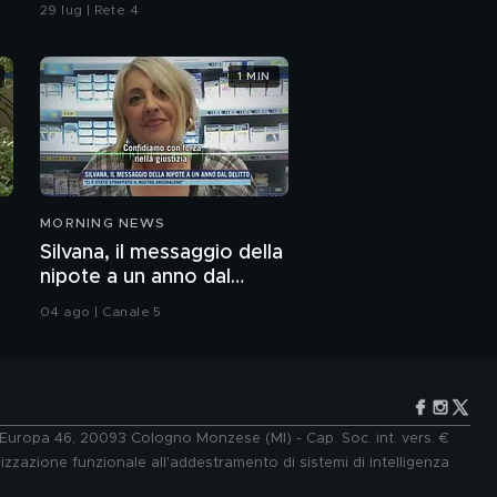
confronti della polizia"
29 lug | Rete 4
1 MIN
MORNING NEWS
Silvana, il messaggio della
nipote a un anno dal
delitto
04 ago | Canale 5
e Europa 46, 20093 Cologno Monzese (MI) - Cap. Soc. int. vers. €
lizzazione funzionale all'addestramento di sistemi di intelligenza