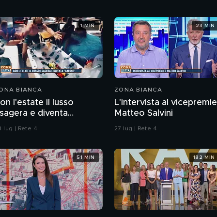
1 MIN
23 MIN
ONA BIANCA
ZONA BIANCA
on l'estate il lusso
L'intervista al vicepremie
sagera e diventa
Matteo Salvini
cafone"
 lug | Rete 4
27 lug | Rete 4
51 MIN
182 MIN