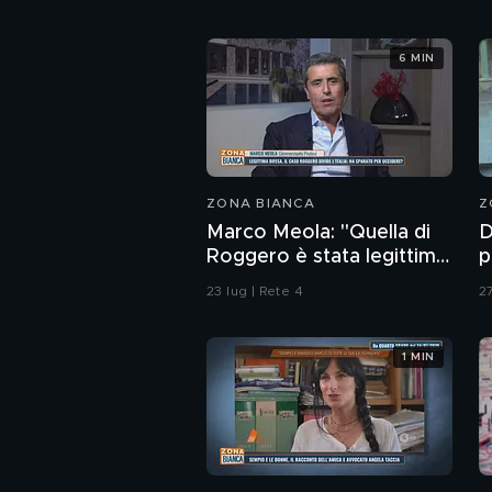
6 MIN
ZONA BIANCA
Z
Marco Meola: "Quella di
D
Roggero è stata legittima
p
difesa"
S
23 lug | Rete 4
27
"
b
1 MIN