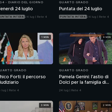
G4 - DIARIO DEL GIORNO
QUARTO GRADO
enerdì 24 luglio
Puntata del 24 luglio
24 lug | Rete 4
24 lug | Rete 4
UNTATA INTERA
PUNTATA INTERA
1 MIN
4 MIN
UARTO GRADO
QUARTO GRADO
hico Forti: il percorso
Pamela Genini: l'astio di
iudiziario
Dolci per la famiglia di
Pamela
 lug | Rete 4
24 lug | Rete 4
3 MIN
2 MIN