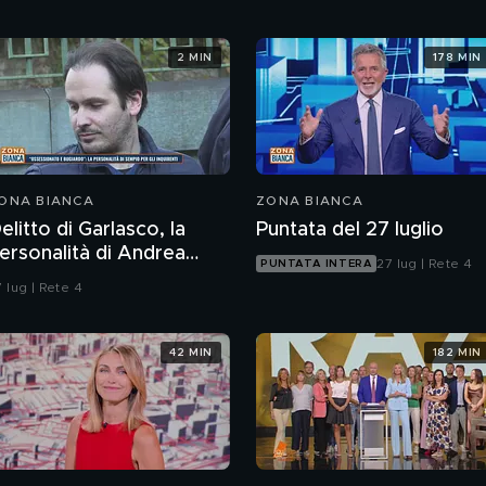
2 MIN
178 MIN
ONA BIANCA
ZONA BIANCA
elitto di Garlasco, la
Puntata del 27 luglio
ersonalità di Andrea
27 lug | Rete 4
PUNTATA INTERA
empio per gli inquirenti:
 lug | Rete 4
Ossessionato e
ugiardo"
42 MIN
182 MIN