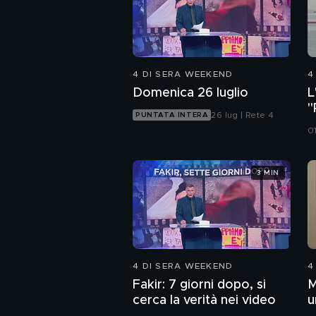
4 DI SERA WEEKEND
4
Domenica 26 luglio
L
"
26 lug | Rete 4
PUNTATA INTERA
s
0
3 MIN
4 DI SERA WEEKEND
4
Fakir: 7 giorni dopo, si
M
cerca la verità nei video
u