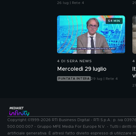
c
26 lug | Rete 4
29
54 MIN
4 DI SERA NEWS
4
Mercoledì 29 luglio
I
v
29 lug | Rete 4
PUNTATA INTERA
27
Copyright ©1999-2026 RTI Business Digital - RTI S.p.A.: p. iva 039
500.000.007 - Gruppo MFE Media For Europe N.V. - Tutti i diritti ris
artificiale generativa. È altresì fatto divieto espresso di utilizzare