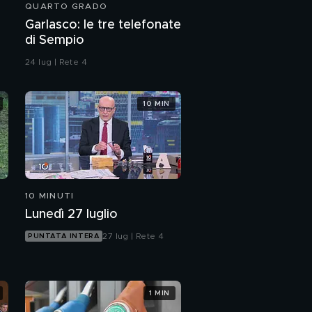
QUARTO GRADO
La quarta e ultima
Garlasco: le tre telefonate
puntata di "Vanina"
di Sempio
24 lug | Rete 4
10 MIN
10 MINUTI
Lunedì 27 luglio
27 lug | Rete 4
PUNTATA INTERA
1 MIN