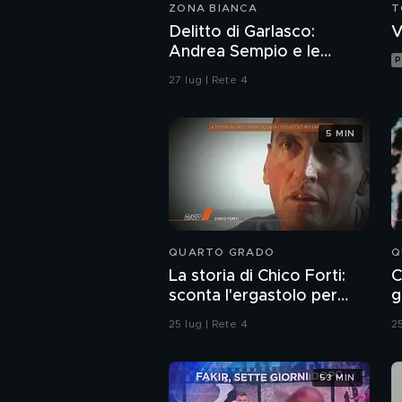
ZONA BIANCA
T
Delitto di Garlasco:
V
Andrea Sempio e le
P
donne, il racconto
27 lug | Rete 4
dell'amica e avvocato
Angela Taccia
5 MIN
QUARTO GRADO
Q
La storia di Chico Forti:
C
sconta l'ergastolo per
g
omicidio
25 lug | Rete 4
25
53 MIN