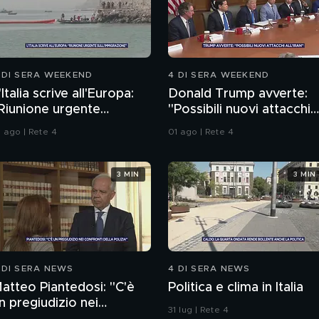
 DI SERA WEEKEND
4 DI SERA WEEKEND
'Italia scrive all'Europa:
Donald Trump avverte:
Riunione urgente
"Possibili nuovi attacchi
ull'immigrazione"
all'Iran"
1 ago | Rete 4
01 ago | Rete 4
3 MIN
3 MIN
 DI SERA NEWS
4 DI SERA NEWS
atteo Piantedosi: "C'è
Politica e clima in Italia
n pregiudizio nei
31 lug | Rete 4