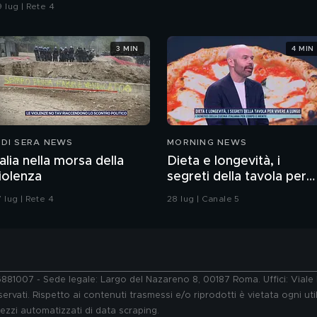
onfronti della polizia"
 lug | Rete 4
3 MIN
4 MIN
 DI SERA NEWS
MORNING NEWS
talia nella morsa della
Dieta e longevità, i
iolenza
segreti della tavola per
vivere a lungo
 lug | Rete 4
28 lug | Canale 5
76881007 - Sede legale: Largo del Nazareno 8, 00187 Roma. Uffici: Vial
ervati. Rispetto ai contenuti trasmessi e/o riprodotti è vietata ogni uti
 mezzi automatizzati di data scraping.