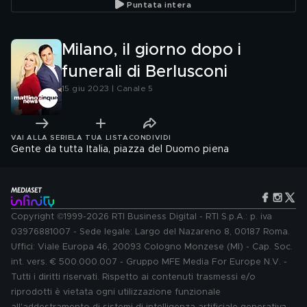
Puntata intera
Milano, il giorno dopo i
funerali di Berlusconi
15 giu 2023 | Canale 5
VAI ALLA SERIE
LA TUA LISTA
CONDIVIDI
Gente da tutta Italia, piazza del Duomo piena
Copyright ©1999-2026 RTI Business Digital - RTI S.p.A.: p. iva
03976881007 - Sede legale: Largo del Nazareno 8, 00187 Roma.
Uffici: Viale Europa 46, 20093 Cologno Monzese (MI) - Cap. Soc.
int. vers. € 500.000.007 - Gruppo MFE Media For Europe N.V. -
Tutti i diritti riservati. Rispetto ai contenuti trasmessi e/o
riprodotti è vietata ogni utilizzazione funzionale