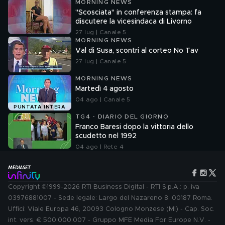
MORNING NEWS
"Scosciata" in conferenza stampa: fa
discutere la vicesindaca di Livorno
27 lug | Canale 5
MORNING NEWS
Val di Susa, scontri al corteo No Tav
27 lug | Canale 5
MORNING NEWS
Martedì 4 agosto
04 ago | Canale 5
PUNTATA INTERA
TG4 - DIARIO DEL GIORNO
Franco Baresi dopo la vittoria dello
scudetto nel 1992
04 ago | Rete 4
Copyright ©1999-2026 RTI Business Digital - RTI S.p.A.: p. iva
03976881007 - Sede legale: Largo del Nazareno 8, 00187 Roma.
Uffici: Viale Europa 46, 20093 Cologno Monzese (MI) - Cap. Soc.
int. vers. € 500.000.007 - Gruppo MFE Media For Europe N.V. -