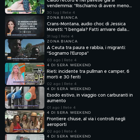
Caldo record e nel pavese già si
vendemmia: "Rischiamo di avere meno
vino"
30 lug | Rete 4
ZONA BIANCA
Crans-Montana, audio choc di Jessica
Moretti: "I bengala? Fatti arrivare dalla
Francia"
31 lug | Rete 4
ZONA BIANCA
A Ceuta tra paura e rabbia, i migranti:
"Sognamo l'Europa"
03 ago | Rete 4
4 DI SERA WEEKEND
Rieti: incidente tra pullman e camper, 6
morti e 30 feriti
02 ago | Rete 4
4 DI SERA WEEKEND
Esodo estivo, in viaggio con carburanti in
aumento
01 ago | Rete 4
4 DI SERA WEEKEND
Frontiere chiuse, al via i controlli negli
aeroporti
02 ago | Rete 4
4 DI SERA WEEKEND