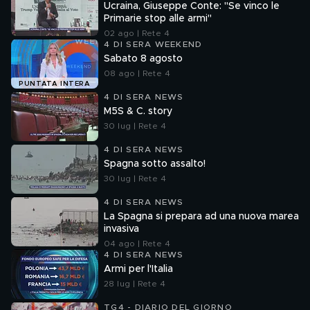
Ucraina, Giuseppe Conte: "Se vinco le
Primarie stop alle armi"
02 ago | Rete 4
4 DI SERA WEEKEND
Sabato 8 agosto
08 ago | Rete 4
PUNTATA INTERA
4 DI SERA NEWS
M5S & C. story
30 lug | Rete 4
4 DI SERA NEWS
Spagna sotto assalto!
30 lug | Rete 4
4 DI SERA NEWS
La Spagna si prepara ad una nuova marea
invasiva
04 ago | Rete 4
4 DI SERA NEWS
Armi per l'Italia
28 lug | Rete 4
TG4 - DIARIO DEL GIORNO