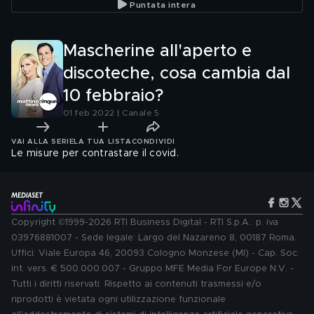
Puntata intera
Mascherine all'aperto e
discoteche, cosa cambia dal
10 febbraio?
01 feb 2022 | Canale 5
VAI ALLA SERIE
LA TUA LISTA
CONDIVIDI
Le misure per contrastare il covid.
Copyright ©1999-2026 RTI Business Digital - RTI S.p.A.: p. iva
03976881007 - Sede legale: Largo del Nazareno 8, 00187 Roma.
Uffici: Viale Europa 46, 20093 Cologno Monzese (MI) - Cap. Soc.
int. vers. € 500.000.007 - Gruppo MFE Media For Europe N.V. -
Tutti i diritti riservati. Rispetto ai contenuti trasmessi e/o
riprodotti è vietata ogni utilizzazione funzionale