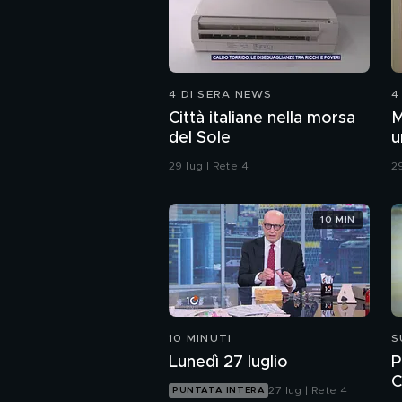
4 DI SERA NEWS
4
Città italiane nella morsa
M
del Sole
u
c
29 lug | Rete 4
29
10 MIN
10 MINUTI
S
Lunedì 27 luglio
P
C
27 lug | Rete 4
PUNTATA INTERA