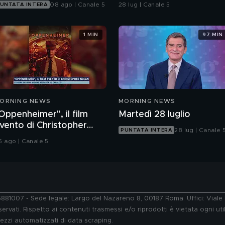
Island"
08 ago | Canale 5
28 lug | Canale 5
UNTATA INTERA
1 MIN
97 MIN
ORNING NEWS
MORNING NEWS
Oppenheimer", il film
Martedì 28 luglio
vento di Christopher
28 lug | Canale 
PUNTATA INTERA
olan
5 ago | Canale 5
76881007 - Sede legale: Largo del Nazareno 8, 00187 Roma. Uffici: Vial
ervati. Rispetto ai contenuti trasmessi e/o riprodotti è vietata ogni uti
 mezzi automatizzati di data scraping.