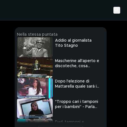
Nella stessa puntata
Addio al giornalista
Tito Stagno
Mascherine all'aperto e
discoteche, cosa
cambia dal 10
febbraio?
Dopo l'elezione di
Mattarella quale sarà il
futuro del
centrodestra?
"Troppo cari i tamponi
per i bambini" - Parla
una mamma
Dad, tamponi e