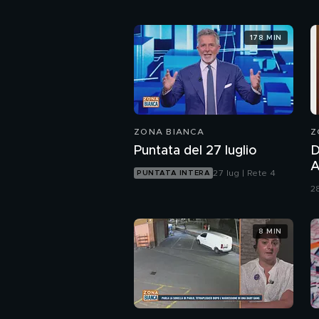
178 MIN
ZONA BIANCA
Z
Puntata del 27 luglio
D
And
27 lug | Rete 4
PUNTATA INTERA
P
28
d
p
8 MIN