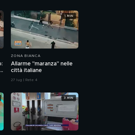
Gf Vip, Delia senza
1 MIN
anello rinasce
Gf Vip, Delia, Gianluca
e le critiche di Soleil
PROSSIMO VIDEO
ZONA BIANCA
Gf Vip, Alex e il game
over di Delia
o:
Allarme "maranza" nelle
ge
città italiane
Gf Vip, Giucas contro
27 lug | Rete 4
Nathaly
3 MIN
Gf Vip, Nathaly e
Giucas si chiariscono
Gf Vip, la romantica
lettera di Soleil ad Alex