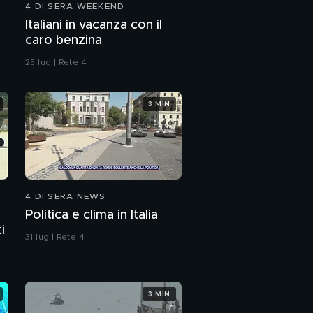
4 DI SERA WEEKEND
Gf Vip, la confidenza di
Italiani in vacanza con il
Delia
caro benzina
25 lug | Rete 4
3 MIN
4 DI SERA NEWS
Politica e clima in Italia
i
31 lug | Rete 4
3 MIN