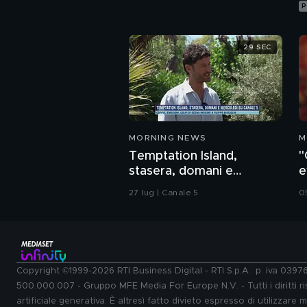
P
29 SEC
MORNING NEWS
M
Temptation Island,
"
stasera, domani e
e
mercoledì su Canale 5
N
27 lug | Canale 5
0
Copyright ©1999-2026 RTI Business Digital - RTI S.p.A.: p. iva 039
500.000.007 - Gruppo MFE Media For Europe N.V. - Tutti i diritti ris
artificiale generativa. È altresì fatto divieto espresso di utilizzare