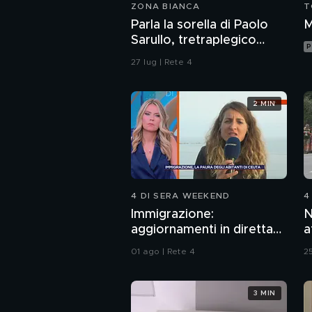
ZONA BIANCA
T
Parla la sorella di Paolo
M
Sarullo, tretraplegico
P
dopo l'aggressione di una
27 lug | Rete 4
baby gang
2 MIN
4 DI SERA WEEKEND
4
Immigrazione:
N
aggiornamenti in diretta
a
da Ceuta
d
01 ago | Rete 4
25
3 MIN