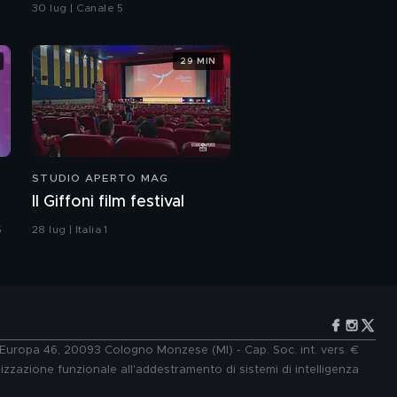
serata, su Canale 5
30 lug | Canale 5
29 MIN
STUDIO APERTO MAG
Il Giffoni film festival
5
28 lug | Italia 1
e Europa 46, 20093 Cologno Monzese (MI) - Cap. Soc. int. vers. €
lizzazione funzionale all'addestramento di sistemi di intelligenza