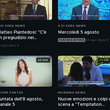
 DI SERA NEWS
4 DI SERA NEWS
atteo Piantedosi: "C'è
Mercoledì 5 agosto
n pregiudizio nei
05 ago | Rete 4
PUNTATA INTERA
onfronti della polizia"
 lug | Rete 4
65 MIN
17 SEC
UPER PARTES
MORNING NEWS
untata dell'8 agosto,
Nuove emozioni e colpi 
anale 5
scena a "Temptation