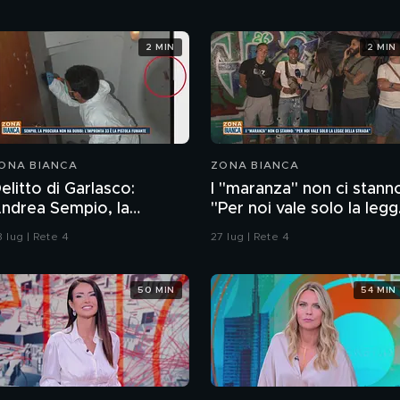
2 MIN
2 MIN
ONA BIANCA
ZONA BIANCA
elitto di Garlasco:
I "maranza" non ci stann
rea Sempio, la
"Per noi vale solo la leg
rocura di Pavia non ha
della strada"
 lug | Rete 4
27 lug | Rete 4
ubbi: l'impronta 33 è la
istola fumante
50 MIN
54 MIN