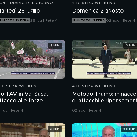
G4 - DIARIO DEL GIORNO
4 DI SERA WEEKEND
artedì 28 luglio
Domenica 2 agosto
28 lug | Rete 4
02 ago | Rete 4
UNTATA INTERA
PUNTATA INTERA
1 MIN
2 MIN
 DI SERA WEEKEND
4 DI SERA WEEKEND
o TAV in Val Susa,
Metodo Trump: minacce
ttacco alle forze
di attacchi e ripensament
ell'ordine
 lug | Rete 4
02 ago | Rete 4
3 MIN
55 MIN