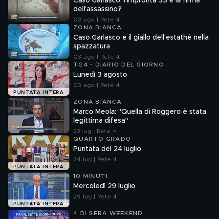
Caso Garlasco, l'impronta 33 è la firma
dell'assassino?
03 ago | Rete 4
ZONA BIANCA
Caso Garlasco e il giallo dell'estathè nella
spazzatura
03 ago | Rete 4
TG4 - DIARIO DEL GIORNO
Lunedì 3 agosto
03 ago | Rete 4
PUNTATA INTERA
ZONA BIANCA
Marco Meola: "Quella di Roggero è stata
legittima difesa"
23 lug | Rete 4
QUARTO GRADO
Puntata del 24 luglio
24 lug | Rete 4
PUNTATA INTERA
10 MINUTI
Mercoledì 29 luglio
29 lug | Rete 4
PUNTATA INTERA
4 DI SERA WEEKEND