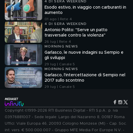
4 DI SERA WEEKEND
Esodo estivo, in viaggio con carburanti in
aumento
01 ago | Rete 4
4 DI SERA WEEKEND
Antonio Polito: "Serve un patto
trasversale contro la violenza"
26 lug | Rete 4
MORNING NEWS
Garlasco, le nuove indagini su Sempio e
gli sviluppi
29 lug | Canale 5
MORNING NEWS
Garlasco, l'intercettazione di Sempio nel
2017 sullo scontrino
29 lug | Canale 5
Copyright ©1999-2026 RTI Business Digital - RTI S.p.A.: p. iva
03976881007 - Sede legale: Largo del Nazareno 8, 00187 Roma.
Uffici: Viale Europa 46, 20093 Cologno Monzese (MI) - Cap. Soc.
int. vers. € 500.000.007 - Gruppo MFE Media For Europe N.V. -