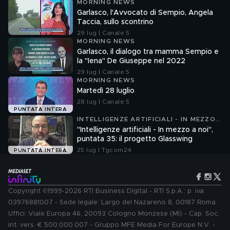
MORNING NEWS
Garlasco, l'Avvocato di Sempio, Angela
Taccia, sullo scontrino
29 lug | Canale 5
MORNING NEWS
Garlasco, il dialogo tra mamma Sempio e
la "Iena" De Giuseppe nel 2022
29 lug | Canale 5
MORNING NEWS
Martedì 28 luglio
28 lug | Canale 5
PUNTATA INTERA
INTELLIGENZE ARTIFICIALI - IN MEZZO
A NOI
"Intelligenze artificiali - In mezzo a noi",
puntata 35: il progetto Glasswing
25 lug | Tgcom24
PUNTATA INTERA
Copyright ©1999-2026 RTI Business Digital - RTI S.p.A.: p. iva
03976881007 - Sede legale: Largo del Nazareno 8, 00187 Roma.
Uffici: Viale Europa 46, 20093 Cologno Monzese (MI) - Cap. Soc.
int. vers. € 500.000.007 - Gruppo MFE Media For Europe N.V. -