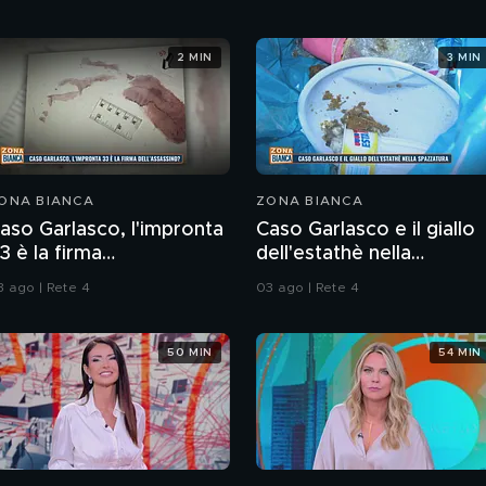
2 MIN
3 MIN
ONA BIANCA
ZONA BIANCA
aso Garlasco, l'impronta
Caso Garlasco e il giallo
3 è la firma
dell'estathè nella
ell'assassino?
spazzatura
3 ago | Rete 4
03 ago | Rete 4
50 MIN
54 MIN