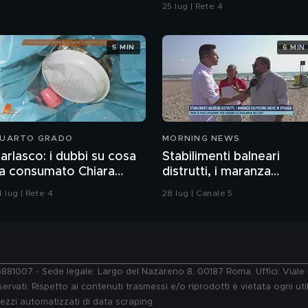
omicidio
25 lug | Rete 4
5 MIN
6 MIN
UARTO GRADO
MORNING NEWS
arlasco: i dubbi su cosa
Stabilimenti balneari
a consumato Chiara
distrutti, i maranza
oggi
colpiscono anche in
 lug | Rete 4
28 lug | Canale 5
spiaggia
76881007 - Sede legale: Largo del Nazareno 8, 00187 Roma. Uffici: Vial
ervati. Rispetto ai contenuti trasmessi e/o riprodotti è vietata ogni uti
 mezzi automatizzati di data scraping.