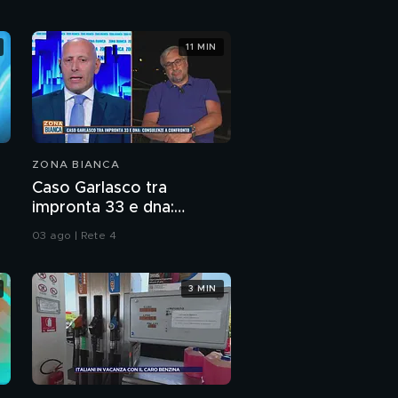
Parla Claudio, l'amico di
11 MIN
Lilly
Le nuove rivelazioni di
Fulvio
ZONA BIANCA
La verità di
Sebastiano su Claudio
Caso Garlasco tra
impronta 33 e dna:
consulenze a confronto
Morte Lilly, nuovi
03 ago | Rete 4
elementi nelle indagini
PROSSIMO VIDEO
3 MIN
Caso Ziliani, la mamma
di Mirto
"Non ho niente da dirvi,
dovete andarvene"