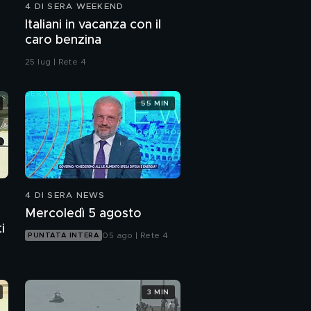
4 DI SERA WEEKEND
Caso Ziliani, il ruolo
Italiani in vacanza con il
della madre di Mirto
caro benzina
25 lug | Rete 4
Laura Ziliani, le figlie e
Mirto in carcere
55 MIN
4 DI SERA NEWS
Mercoledì 5 agosto
i
05 ago | Rete 4
PUNTATA INTERA
3 MIN