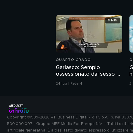
5 MIN
QUARTO GRADO
Q
Garlasco: Sempio
G
ossessionato dal sesso o
h
ragazzo rispettoso?
P
24 lug | Rete 4
24
Copyright ©1999-2026 RTI Business Digital - RTI S.p.A.: p. iva 039
500.000.007 - Gruppo MFE Media For Europe N.V. - Tutti i diritti ris
artificiale generativa. È altresì fatto divieto espresso di utilizzare