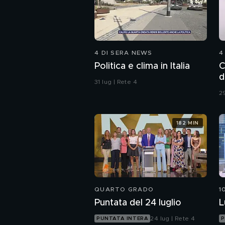
4 DI SERA NEWS
4
Politica e clima in Italia
C
d
31 lug | Rete 4
29
182 MIN
QUARTO GRADO
1
Puntata del 24 luglio
L
24 lug | Rete 4
PUNTATA INTERA
P