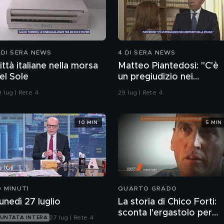
 DI SERA NEWS
4 DI SERA NEWS
ittà italiane nella morsa
Matteo Piantedosi: "C'è
el Sole
un pregiudizio nei
confronti della polizia"
 lug | Rete 4
29 lug | Rete 4
10 MIN
5 MIN
0 MINUTI
QUARTO GRADO
unedì 27 luglio
La storia di Chico Forti:
sconta l'ergastolo per
27 lug | Rete 4
UNTATA INTERA