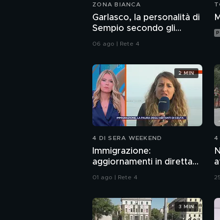
ZONA BIANCA
T
Garlasco, la personalità di
M
Sempio secondo gli
P
inquirenti
06 ago | Rete 4
2 MIN
4 DI SERA WEEKEND
4
Immigrazione:
N
aggiornamenti in diretta
a
da Ceuta
d
01 ago | Rete 4
25
3 MIN