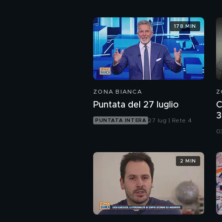
178 MIN
ZONA BIANCA
Z
Puntata del 27 luglio
C
3
27 lug | Rete 4
PUNTATA INTERA
d
0
2 MIN