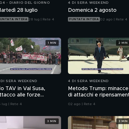
G4 - DIARIO DEL GIORNO
4 DI SERA WEEKEND
artedì 28 luglio
Domenica 2 agosto
28 lug | Rete 4
02 ago | Rete 4
UNTATA INTERA
PUNTATA INTERA
1 MIN
2 MIN
 DI SERA WEEKEND
4 DI SERA WEEKEND
o TAV in Val Susa,
Metodo Trump: minacce
ttacco alle forze
di attacchi e ripensament
ell'ordine
 lug | Rete 4
02 ago | Rete 4
3 MIN
3 MIN