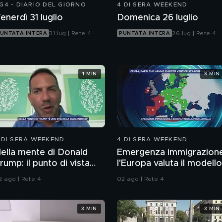
G4 - DIARIO DEL GIORNO
4 DI SERA WEEKEND
enerdì 31 luglio
Domenica 26 luglio
31 lug | Rete 4
26 lug | Rete 4
UNTATA INTERA
PUNTATA INTERA
1 MIN
3 MIN
 DI SERA WEEKEND
4 DI SERA WEEKEND
ella mente di Donald
Emergenza immigrazion
rump: il punto di vista
l'Europa valuta il modello
ello psichiatra Leonardo
Italia
2 ago | Rete 4
02 ago | Rete 4
endolicchio
3 MIN
3 MIN