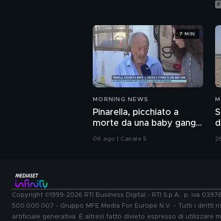
P
7 MIN
MORNING NEWS
M
Pinarella, picchiato a
S
morte da una baby gang,
d
parla il padre
c
06 ago | Canale 5
2
s
Copyright ©1999-2026 RTI Business Digital - RTI S.p.A.: p. iva 039
500.000.007 - Gruppo MFE Media For Europe N.V. - Tutti i diritti ris
artificiale generativa. È altresì fatto divieto espresso di utilizzare