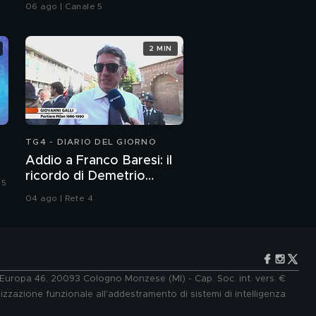
coetaneo
06 ago | Canale 5
2 MIN
TG4 - DIARIO DEL GIORNO
Addio a Franco Baresi: il
ricordo di Demetrio
 5
Albertini, Clarence
04 ago | Rete 4
Seedorf e Giovanni Galli
e Europa 46, 20093 Cologno Monzese (MI) - Cap. Soc. int. vers. €
lizzazione funzionale all'addestramento di sistemi di intelligenza