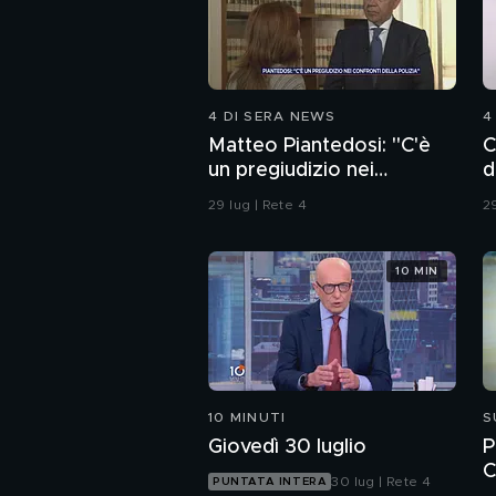
4 DI SERA NEWS
4
Matteo Piantedosi: "C'è
C
un pregiudizio nei
d
confronti della polizia"
29 lug | Rete 4
29
10 MIN
10 MINUTI
S
Giovedì 30 luglio
P
C
30 lug | Rete 4
PUNTATA INTERA