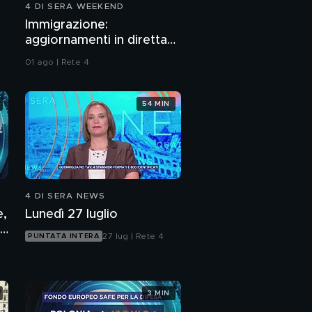
4 DI SERA WEEKEND
Caso Ziliani, il ruolo
Immigrazione:
della madre di Mirto
aggiornamenti in diretta
da Ceuta
01 ago | Rete 4
Laura Ziliani, le figlie e
Mirto in carcere
54 MIN
PROSSIMO VIDEO
4 DI SERA NEWS
e,
Lunedì 27 luglio
27 lug | Rete 4
PUNTATA INTERA
3 MIN