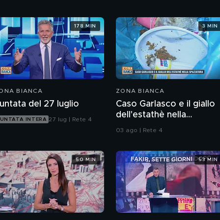
178 MIN
3 MIN
ONA BIANCA
ZONA BIANCA
untata del 27 luglio
Caso Garlasco e il giallo
dell'estathè nella
27 lug | Rete 4
UNTATA INTERA
spazzatura
03 ago | Rete 4
50 MIN
53 MIN