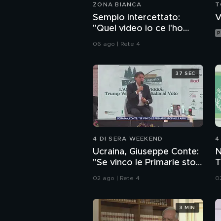
ZONA BIANCA
T
Sempio intercettato:
V
"Quel video io ce l'ho
P
dentro la penna"
06 ago | Rete 4
37 SEC
4 DI SERA WEEKEND
4
Ucraina, Giuseppe Conte:
N
"Se vinco le Primarie stop
T
alle armi"
d
02 ago | Rete 4
0
M
3 MIN