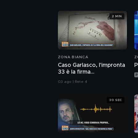
2 MIN
ZONA BIANCA
Z
Caso Garlasco, l'impronta
P
33 è la firma
P
dell'assassino?
03 ago | Rete 4
30 SEC