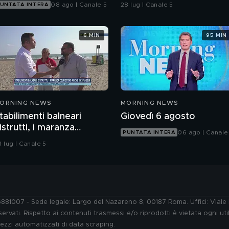
Bari da una babygang
08 ago | Canale 5
28 lug | Canale 5
UNTATA INTERA
6 MIN
95 MIN
ORNING NEWS
MORNING NEWS
tabilimenti balneari
Giovedì 6 agosto
istrutti, i maranza
06 ago | Canale
PUNTATA INTERA
olpiscono anche in
8 lug | Canale 5
piaggia
76881007 - Sede legale: Largo del Nazareno 8, 00187 Roma. Uffici: Vial
ervati. Rispetto ai contenuti trasmessi e/o riprodotti è vietata ogni uti
 mezzi automatizzati di data scraping.