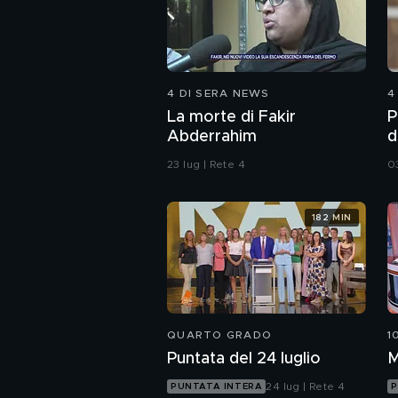
4 DI SERA NEWS
4
La morte di Fakir
P
Abderrahim
d
23 lug | Rete 4
0
182 MIN
QUARTO GRADO
1
Puntata del 24 luglio
M
24 lug | Rete 4
PUNTATA INTERA
P