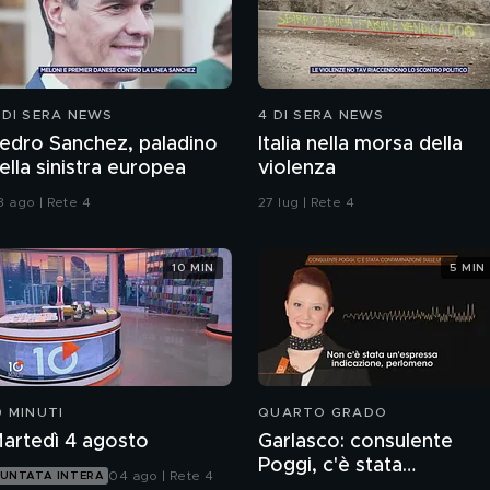
 DI SERA NEWS
4 DI SERA NEWS
edro Sanchez, paladino
Italia nella morsa della
ella sinistra europea
violenza
3 ago | Rete 4
27 lug | Rete 4
10 MIN
5 MIN
0 MINUTI
QUARTO GRADO
artedì 4 agosto
Garlasco: consulente
Poggi, c'è stata
04 ago | Rete 4
UNTATA INTERA