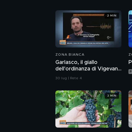
2 MIN
ZONA BIANCA
Z
Garlasco, il giallo
P
dell'ordinanza di Vigevano
P
sulle bottiglie senza
30 lug | Rete 4
tappo
3 MIN