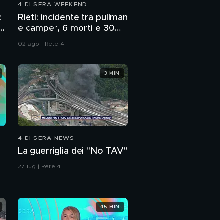
4 DI SERA WEEKEND
A Mattino 5 Spinello,
:
Rieti: incidente tra pullman
dalla villetta del
p
e camper, 6 morti e 30
duplice omicidio
feriti
02 ago | Rete 4
Setta Ramtha, cos'è
questa "Scuola di
illuminismo"
3 MIN
Spinello Santa Sofia, il
paese con l'ombra
della setta
A Matino 5 Ramtha, la
psico-setta new age
4 DI SERA NEWS
nata negli Usa
La guerriglia dei "No TAV"
"Indaga, detective", 12
storie nere di indagini
27 lug | Rete 4
45 MIN