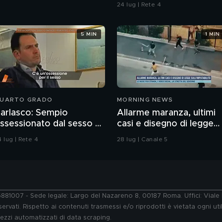
contaminazione sulle
24 lug | Rete 4
unghie?
5 MIN
1 MIN
UARTO GRADO
MORNING NEWS
arlasco: Sempio
Allarme maranza, ultimi
ssessionato dal sesso o
casi e disegno di legge
agazzo rispettoso?
sull'imputabilità
 lug | Rete 4
28 lug | Canale 5
76881007 - Sede legale: Largo del Nazareno 8, 00187 Roma. Uffici: Vial
ervati. Rispetto ai contenuti trasmessi e/o riprodotti è vietata ogni uti
 mezzi automatizzati di data scraping.