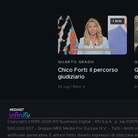
1 MIN
QUARTO GRADO
Q
Chico Forti: il percorso
G
giudiziario
o
r
25 lug | Rete 4
24
Copyright ©1999-2026 RTI Business Digital - RTI S.p.A.: p. iva 039
500.000.007 - Gruppo MFE Media For Europe N.V. - Tutti i diritti ris
artificiale generativa. È altresì fatto divieto espresso di utilizzare