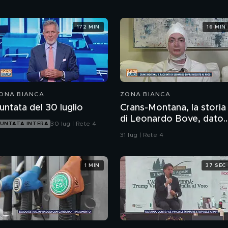
172 MIN
16 MIN
ONA BIANCA
ZONA BIANCA
untata del 30 luglio
Crans-Montana, la storia
di Leonardo Bove, dato
30 lug | Rete 4
UNTATA INTERA
per disperso nel rogo
31 lug | Rete 4
1 MIN
37 SEC