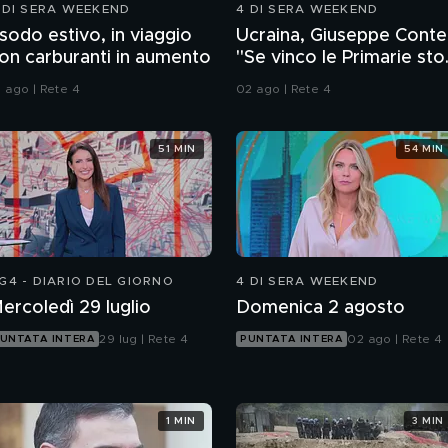
 DI SERA WEEKEND
4 DI SERA WEEKEND
sodo estivo, in viaggio
Ucraina, Giuseppe Conte
on carburanti in aumento
"Se vinco le Primarie sto
alle armi"
1 ago | Rete 4
02 ago | Rete 4
51 MIN
54 MIN
G4 - DIARIO DEL GIORNO
4 DI SERA WEEKEND
ercoledì 29 luglio
Domenica 2 agosto
29 lug | Rete 4
02 ago | Rete 4
UNTATA INTERA
PUNTATA INTERA
1 MIN
3 MIN