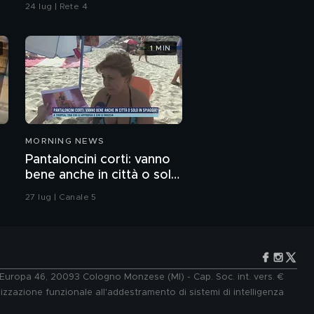
24 lug | Rete 4
1 MIN
MORNING NEWS
Pantaloncini corti: vanno
bene anche in città o solo
in spiaggia?
27 lug | Canale 5
e Europa 46, 20093 Cologno Monzese (MI) - Cap. Soc. int. vers. €
lizzazione funzionale all'addestramento di sistemi di intelligenza