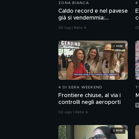
ZONA BIANCA
4
Caldo record e nel pavese
E
già si vendemmia:
c
"Rischiamo di avere meno
30 lug | Rete 4
0
vino"
1 MIN
4 DI SERA WEEKEND
T
Frontiere chiuse, al via i
M
controlli negli aeroporti
P
02 ago | Rete 4
3 MIN