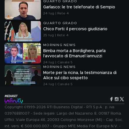
QUARTO GRADO
Garlasco: le tre telefonate di Sempio
24 lug | Rete 4
QUARTO GRADO
Chico Forti: il percorso giudiziario
25 lug | Rete 4
MORNING NEWS
Bimba morta a Bordighera, parla
l'avvocato di Emanuel Iannuzzi
24 lug | Canale 5
MORNING NEWS
Morte per la ricina, la testimonianza di
Alice sul cibo sospetto
24 lug | Canale 5
Copyright ©1999-2026 RTI Business Digital - RTI S.p.A.: p. iva
03976881007 - Sede legale: Largo del Nazareno 8, 00187 Roma.
Uffici: Viale Europa 46, 20093 Cologno Monzese (MI) - Cap. Soc.
int. vers. € 500.000.007 - Gruppo MFE Media For Europe N.V. -