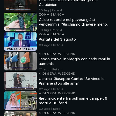
Caso Garlasco e il sopralluogo dei
Carabinieri
30 lug | Rete 4
ZONA BIANCA
Caldo record e nel pavese già si
vendemmia: "Rischiamo di avere meno
vino"
30 lug | Rete 4
ZONA BIANCA
Puntata del 3 agosto
03 ago | Rete 4
PUNTATA INTERA
4 DI SERA WEEKEND
Esodo estivo, in viaggio con carburanti in
aumento
01 ago | Rete 4
4 DI SERA WEEKEND
Ucraina, Giuseppe Conte: "Se vinco le
Primarie stop alle armi"
02 ago | Rete 4
4 DI SERA WEEKEND
Rieti: incidente tra pullman e camper, 6
morti e 30 feriti
02 ago | Rete 4
4 DI SERA WEEKEND