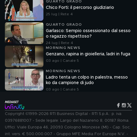
QUARTO GRADO
Chico Forti: il percorso giudiziario
25 lug | Rete 4
QUARTO GRADO
Garlasco: Sempio ossessionato dal sesso
o ragazzo rispettoso?
24 lug | Rete 4
MORNING NEWS
Genzano, rapina in gioielleria, ladri in fuga
03 ago | Canale 5
MORNING NEWS
Ladro tenta un colpo in palestra, messo
ko da campione di judo
03 ago | Canale 5
Copyright ©1999-2026 RTI Business Digital - RTI S.p.A.: p. iva
03976881007 - Sede legale: Largo del Nazareno 8, 00187 Roma.
Uffici: Viale Europa 46, 20093 Cologno Monzese (MI) - Cap. Soc.
int. vers. € 500.000.007 - Gruppo MFE Media For Europe N.V. -