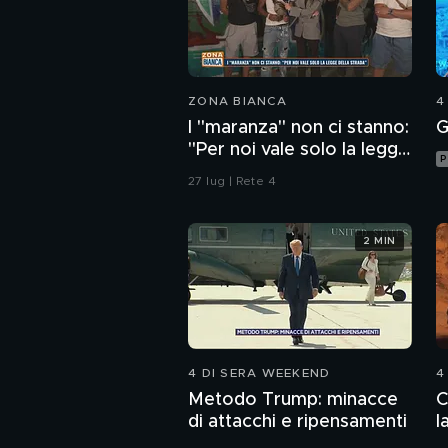
ZONA BIANCA
4
I "maranza" non ci stanno:
G
"Per noi vale solo la legge
P
della strada"
27 lug | Rete 4
2 MIN
4 DI SERA WEEKEND
4
Metodo Trump: minacce
C
di attacchi e ripensamenti
l