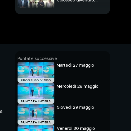
Colosseo diventato
tendopoli
Colle Oppio, aggredito
il giornalista Alessio
Fusco
Colle Oppio, il racconto
del giornalista Alessio
Fusco
Milano, a Quarto
Puntate successive
Oggiaro clima di paura
Martedì 27 maggio
e insicurezza
Quarto Oggiaro, parla
PROSSIMO VIDEO
un testimone
Mercoledì 28 maggio
dell'aggressione al
senzatetto
Intervista a Carlo
PUNTATA INTERA
Calenda
Giovedì 29 maggio
ca
Referendum, si vota l'8
PUNTATA INTERA
e 9 giugno
Venerdì 30 maggio