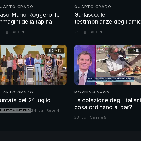
UARTO GRADO
QUARTO GRADO
aso Mario Roggero: le
Garlasco: le
mmagini della rapina
testimonianze degli amic
di Marco Poggi
 lug | Rete 4
24 lug | Rete 4
182 MIN
1 MIN
UARTO GRADO
MORNING NEWS
untata del 24 luglio
La colazione degli italiani
cosa ordinano al bar?
24 lug | Rete 4
UNTATA INTERA
28 lug | Canale 5