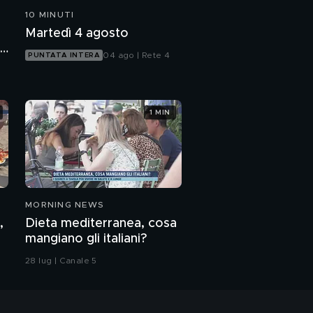
10 MINUTI
Martedì 4 agosto
i
04 ago | Rete 4
PUNTATA INTERA
1 MIN
MORNING NEWS
,
Dieta mediterranea, cosa
mangiano gli italiani?
28 lug | Canale 5