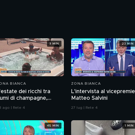
3 MIN
23 MIN
ONA BIANCA
ZONA BIANCA
'estate dei ricchi tra
L'intervista al vicepremie
iumi di champagne,
Matteo Salvini
striche ed eccessi
3 ago | Rete 4
27 lug | Rete 4
45 MIN
1 MIN