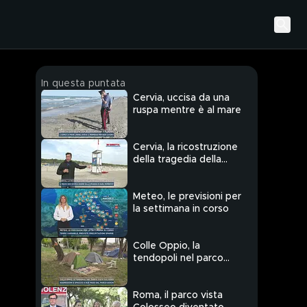
In questa puntata
Cervia, uccisa da una
ruspa mentre è al mare
Cervia, la ricostruzione
della tragedia della
ruspa
Meteo, le previsioni per
la settimana in corso
Colle Oppio, la
tendopoli nel parco
vista Colosseo
Roma, il parco vista