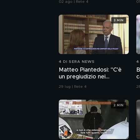
02 ago | Rete 4
0
3 MIN
4 DI SERA NEWS
4
Matteo Piantedosi: "C'è
B
un pregiudizio nei
c
confronti della polizia"
29 lug | Rete 4
28
2 MIN