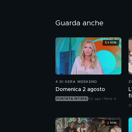
Guarda anche
54 MIN
4 DI SERA WEEKEND
Z
Domenica 2 agosto
L
f
02 ago | Rete 4
PUNTATA INTERA
o
0
2 MIN