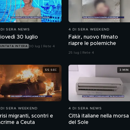
 DI SERA NEWS
4 DI SERA WEEKEND
iovedì 30 luglio
Fakir, nuovo filmato
riapre le polemiche
30 lug | Rete 4
UNTATA INTERA
25 lug | Rete 4
55 SEC
3 MIN
 DI SERA WEEKEND
4 DI SERA NEWS
risi migranti, scontri e
Città italiane nella morsa
acrime a Ceuta
del Sole