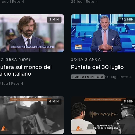
1 ago | Rete 4
29 lug | Rete 4
3 MIN
172 MIN
 DI SERA NEWS
ZONA BIANCA
ufera sul mondo del
Puntata del 30 luglio
alcio italiano
30 lug | Rete 4
PUNTATA INTERA
 lug | Rete 4
6 MIN
5 MIN