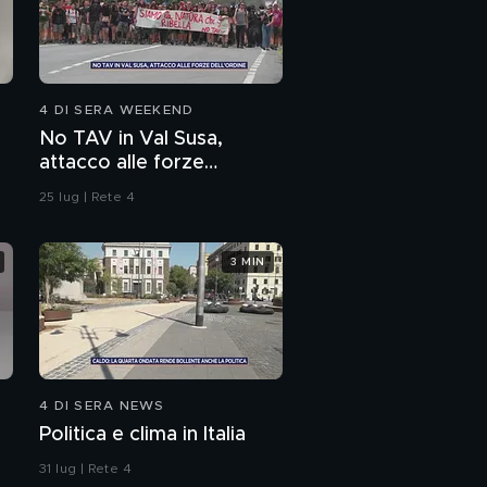
Appuntamento con Il
Volo: "Tutti per uno -
Viaggio nel tempo"
4 DI SERA WEEKEND
No TAV in Val Susa,
attacco alle forze
dell'ordine
25 lug | Rete 4
3 MIN
4 DI SERA NEWS
Politica e clima in Italia
31 lug | Rete 4