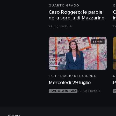
QUARTO GRADO
Q
Caso Roggero: le parole
C
della sorella di Mazzarino
i
24 lug | Rete 4
24
51 MIN
TG4 - DIARIO DEL GIORNO
Q
Mercoledì 29 luglio
P
29 lug | Rete 4
PUNTATA INTERA
P