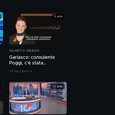
5 MIN
QUARTO GRADO
Garlasco: consulente
Poggi, c'è stata
contaminazione sulle
24 lug | Rete 4
unghie?
10 MIN