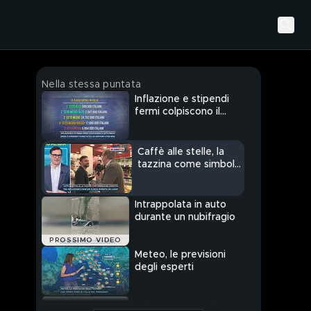
Nella stessa puntata
Inflazione e stipendi
fermi colpiscono il
ceto medio
Caffè alle stelle, la
tazzina come simbolo
del carovita
Intrappolata in auto
durante un nubifragio
PROSSIMO VIDEO
Meteo, le previsioni
degli esperti
Maltempo in Sicilia