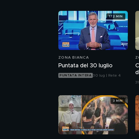
172 MIN
ZONA BIANCA
Z
Puntata del 30 luglio
C
d
30 lug | Rete 4
PUNTATA INTERA
p
31
3 MIN