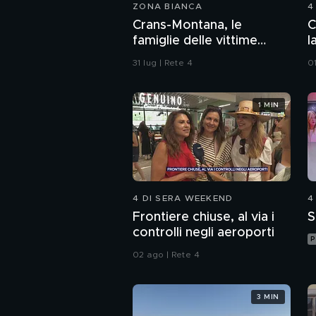
ZONA BIANCA
4
Crans-Montana, le
C
famiglie delle vittime
l
aspettano ancora
31 lug | Rete 4
0
giustizia
1 MIN
4 DI SERA WEEKEND
4
Frontiere chiuse, al via i
S
controlli negli aeroporti
P
02 ago | Rete 4
3 MIN