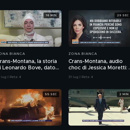
16 MIN
29 SEC
ONA BIANCA
ZONA BIANCA
rans-Montana, la storia
Crans-Montana, audio
i Leonardo Bove, dato
choc di Jessica Moretti: "
er disperso nel rogo
bengala? Fatti arrivare
 lug | Rete 4
31 lug | Rete 4
dalla Francia"
55 SEC
2 MIN