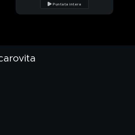
Puntata intera
Banali liti che possono
sfociare nel sangue
Un calcio sulla pancia a
una ragazza e spintoni
carovita
La lite in strada,
mentre una ragazza
urla spaventata
Borgo Trento, la rissa
tra pazienti al pronto
soccorso
All'interno di una
"stanza della rabbia"
Spintoni e pugni tra la
paura e lo stupore