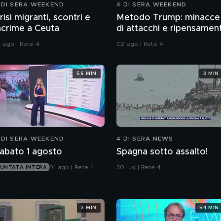
 DI SERA WEEKEND
4 DI SERA WEEKEND
risi migranti, scontri e
Metodo Trump: minacce
acrime a Ceuta
di attacchi e ripensament
1 ago | Rete 4
02 ago | Rete 4
56 MIN
3 MIN
 DI SERA WEEKEND
4 DI SERA NEWS
abato 1 agosto
Spagna sotto assalto!
01 ago | Rete 4
30 lug | Rete 4
UNTATA INTERA
3 MIN
54 MIN