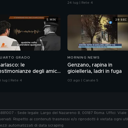
24 lug | Rete 4
5 MIN
29 SEC
UARTO GRADO
MORNING NEWS
arlasco: le
Genzano, rapina in
estimonianze degli amici
gioielleria, ladri in fuga
i Marco Poggi
 lug | Rete 4
03 ago | Canale 5
76881007 - Sede legale: Largo del Nazareno 8, 00187 Roma. Uffici: Vial
ervati. Rispetto ai contenuti trasmessi e/o riprodotti è vietata ogni uti
 mezzi automatizzati di data scraping.