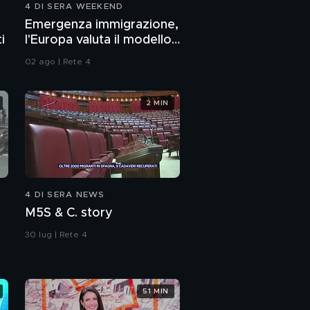
4 DI SERA WEEKEND
Tromello
Delitto Garlasco, chi
Emergenza immigrazione,
sono le gemelle cugine
i
l'Europa valuta il modello
di Chiara Poggi?
Italia
02 ago | Rete 4
Garlasco, le nuove
indagini e i dubbi sugli
amici di Sempio
2 MIN
Garlasco, Mattia amico
di Sempio sul giorno
del delitto
Delitto Garlasco, parla
l'Avvocato di Alberto
4 DI SERA NEWS
Stasi
M5S & C. story
Garlasco, la verità di
Andrea Sempio sul
30 lug | Rete 4
giorno del delitto
Delitto Garlasco: "Le
nuove indagini sono più
51 MIN
avanti di quanto
immaginiamo" - Parla