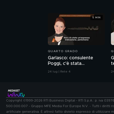
5 MIN
QUARTO GRADO
Q
Garlasco: consulente
G
Poggi, c'è stata
t
contaminazione sulle
d
24 lug | Rete 4
24
unghie?
Copyright ©1999-2026 RTI Business Digital - RTI S.p.A.: p. iva 039
500.000.007 - Gruppo MFE Media For Europe N.V. - Tutti i diritti ris
artificiale generativa. È altresì fatto divieto espresso di utilizzare