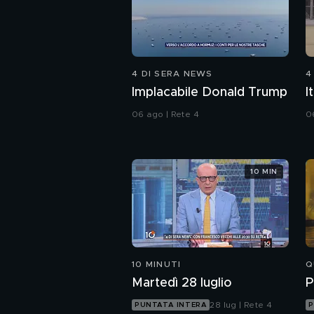
4 DI SERA NEWS
4
Implacabile Donald Trump
I
06 ago | Rete 4
0
10 MIN
10 MINUTI
Q
Martedì 28 luglio
P
28 lug | Rete 4
PUNTATA INTERA
P