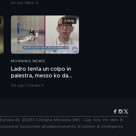
24 lug | Rete 4
3 MIN
MORNING NEWS
Ladro tenta un colpo in
palestra, messo ko da
campione di judo
03 ago | Canale 5
e Europa 46, 20093 Cologno Monzese (MI) - Cap. Soc. int. vers. €
lizzazione funzionale all'addestramento di sistemi di intelligenza