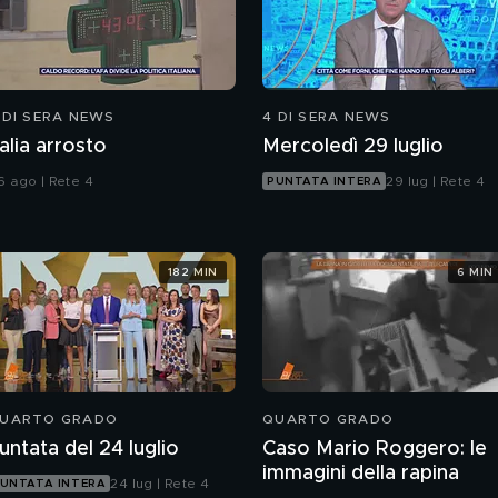
 DI SERA NEWS
4 DI SERA NEWS
talia arrosto
Mercoledì 29 luglio
6 ago | Rete 4
29 lug | Rete 4
PUNTATA INTERA
182 MIN
6 MIN
UARTO GRADO
QUARTO GRADO
untata del 24 luglio
Caso Mario Roggero: le
immagini della rapina
24 lug | Rete 4
UNTATA INTERA