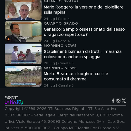
QUARTO GRADO
Mario Roggero: la versione del gioielliere
sulla rapina
24 lug | Rete 4
QUARTO GRADO
Garlasco: Sempio ossessionato dal sesso
o ragazzo rispettoso?
24 lug | Rete 4
MORNING NEWS
Stabilimenti balneari distrutti, i maranza
colpiscono anche in spiaggia
28 lug | Canale 5
MORNING NEWS
Morte Beatrice, i luoghi in cui si è
consumato il dramma
24 lug | Canale 5
Copyright ©1999-2026 RTI Business Digital - RTI S.p.A.: p. iva
03976881007 - Sede legale: Largo del Nazareno 8, 00187 Roma.
Uffici: Viale Europa 46, 20093 Cologno Monzese (MI) - Cap. Soc.
int. vers. € 500.000.007 - Gruppo MFE Media For Europe N.V. -