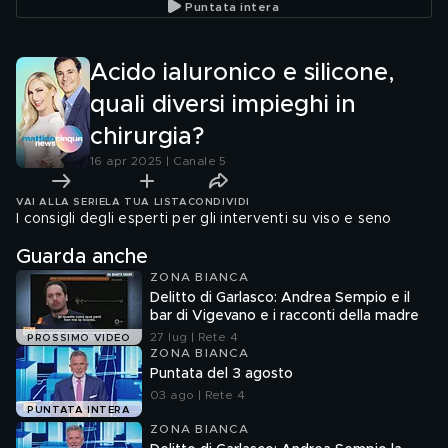
Puntata intera
Acido ialuronico e silicone,
quali diversi impieghi in
chirurgia?
16 apr 2025 | Canale 5
VAI ALLA SERIE
LA TUA LISTA
CONDIVIDI
I consigli degli esperti per gli interventi su viso e seno
Guarda anche
ZONA BIANCA
Delitto di Garlasco: Andrea Sempio e il
bar di Vigevano e i racconti della madre
27 lug | Rete 4
PROSSIMO VIDEO
ZONA BIANCA
Puntata del 3 agosto
03 ago | Rete 4
PUNTATA INTERA
ZONA BIANCA