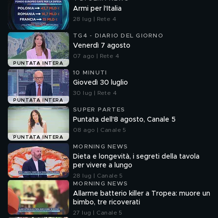
Armi per l'Italia
28 lug | Rete 4
TG4 - DIARIO DEL GIORNO
Venerdì 7 agosto
07 ago | Rete 4
PUNTATA INTERA
10 MINUTI
Giovedì 30 luglio
30 lug | Rete 4
PUNTATA INTERA
SUPER PARTES
Puntata dell'8 agosto, Canale 5
08 ago | Canale 5
PUNTATA INTERA
MORNING NEWS
Dieta e longevità, i segreti della tavola
per vivere a lungo
28 lug | Canale 5
MORNING NEWS
Allarme batterio killer a Tropea: muore un
bimbo, tre ricoverati
27 lug | Canale 5