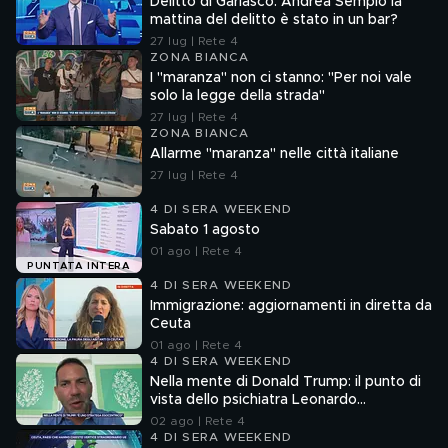
Delitto di Garlasco: Andrea Sempio la
mattina del delitto è stato in un bar?
27 lug | Rete 4
ZONA BIANCA
I "maranza" non ci stanno: "Per noi vale
solo la legge della strada"
27 lug | Rete 4
ZONA BIANCA
Allarme "maranza" nelle città italiane
27 lug | Rete 4
4 DI SERA WEEKEND
Sabato 1 agosto
01 ago | Rete 4
PUNTATA INTERA
4 DI SERA WEEKEND
Immigrazione: aggiornamenti in diretta da
Ceuta
01 ago | Rete 4
4 DI SERA WEEKEND
Nella mente di Donald Trump: il punto di
vista dello psichiatra Leonardo
Mendolicchio
02 ago | Rete 4
4 DI SERA WEEKEND