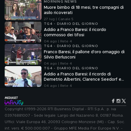
MORNING NEWS
Muore bimbo di 18 mesi, tre compagni di
asilo ricoverati
27 lug | Canale 5
TG4 - DIARIO DEL GIORNO
Addio a Franco Baresi: il ricordo
commosso dei tifosi
04 ago | Rete 4
TG4 - DIARIO DEL GIORNO
Franco Baresi, il pallone d'oro omaggio di
Silvio Berlusconi
04 ago | Rete 4
TG4 - DIARIO DEL GIORNO
Addio a Franco Baresi: il ricordo di
Demetrio Albertini, Clarence Seedorf e
Giovanni Galli
04 ago | Rete 4
Copyright ©1999-2026 RTI Business Digital - RTI S.p.A.: p. iva
03976881007 - Sede legale: Largo del Nazareno 8, 00187 Roma.
Uffici: Viale Europa 46, 20093 Cologno Monzese (MI) - Cap. Soc.
int. vers. € 500.000.007 - Gruppo MFE Media For Europe N.V. -