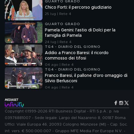
QUARTO GRADO
Chico Forti: il percorso giudiziario
25 lug | Rete 4
QUARTO GRADO
Pamela Genini: l'astio di Dolci per la
famiglia di Pamela
24 lug | Rete 4
TG4 - DIARIO DEL GIORNO
Addio a Franco Baresi: il ricordo
commosso dei tifosi
04 ago | Rete 4
TG4 - DIARIO DEL GIORNO
Franco Baresi, il pallone d'oro omaggio di
Silvio Berlusconi
04 ago | Rete 4
Copyright ©1999-2026 RTI Business Digital - RTI S.p.A.: p. iva
03976881007 - Sede legale: Largo del Nazareno 8, 00187 Roma.
Uffici: Viale Europa 46, 20093 Cologno Monzese (MI) - Cap. Soc.
int. vers. € 500.000.007 - Gruppo MFE Media For Europe N.V. -