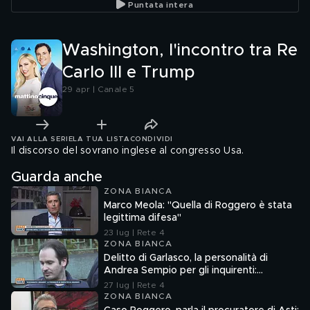
Puntata intera
Washington, l'incontro tra Re
Carlo III e Trump
29 apr | Canale 5
VAI ALLA SERIE
LA TUA LISTA
CONDIVIDI
Il discorso del sovrano inglese al congresso Usa.
Guarda anche
ZONA BIANCA
Marco Meola: "Quella di Roggero è stata
legittima difesa"
23 lug | Rete 4
ZONA BIANCA
Delitto di Garlasco, la personalità di
Andrea Sempio per gli inquirenti:
"Ossessionato e bugiardo"
27 lug | Rete 4
ZONA BIANCA