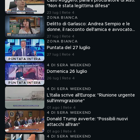
Caso Roggero, parla il procuratore di Asti:
"Non è stata legittima difesa"
23 lug | Rete 4
ZONA BIANCA
Delitto di Garlasco: Andrea Sempio e le
donne, il racconto dell'amica e avvocato
Angela Taccia
27 lug | Rete 4
ZONA BIANCA
Puntata del 27 luglio
27 lug | Rete 4
PUNTATA INTERA
4 DI SERA WEEKEND
Domenica 26 luglio
26 lug | Rete 4
PUNTATA INTERA
4 DI SERA WEEKEND
L'Italia scrive all'Europa: "Riunione urgente
sull'immigrazione"
01 ago | Rete 4
4 DI SERA WEEKEND
Donald Trump avverte: "Possibili nuovi
attacchi all'Iran"
01 ago | Rete 4
4 DI SERA WEEKEND