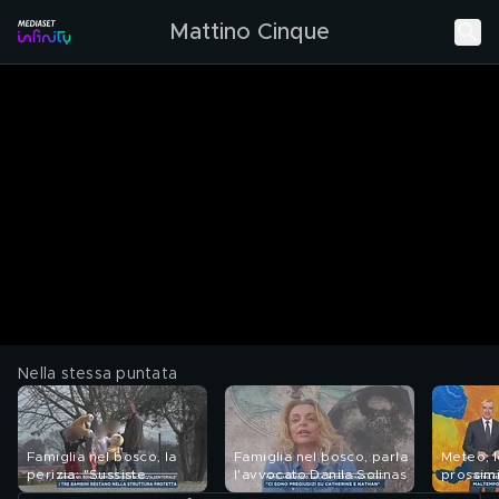
Mattino Cinque
Nella stessa puntata
Famiglia nel bosco, la
Famiglia nel bosco, parla
Meteo, l
perizia: "Sussiste
l'avvocato Danila Solinas
prossimi
incapacità genitoriale"