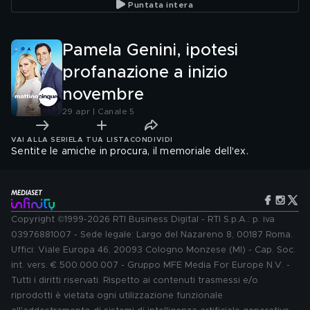
Puntata intera
Pamela Genini, ipotesi
profanazione a inizio
novembre
29 apr | Canale 5
VAI ALLA SERIE
LA TUA LISTA
CONDIVIDI
Sentite le amiche in procura, il memoriale dell'ex.
Copyright ©1999-2026 RTI Business Digital - RTI S.p.A.: p. iva
03976881007 - Sede legale: Largo del Nazareno 8, 00187 Roma.
Uffici: Viale Europa 46, 20093 Cologno Monzese (MI) - Cap. Soc.
int. vers. € 500.000.007 - Gruppo MFE Media For Europe N.V. -
Tutti i diritti riservati. Rispetto ai contenuti trasmessi e/o
riprodotti è vietata ogni utilizzazione funzionale