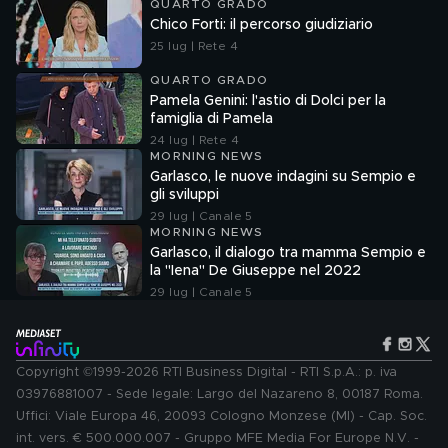
QUARTO GRADO
Chico Forti: il percorso giudiziario
25 lug | Rete 4
QUARTO GRADO
Pamela Genini: l'astio di Dolci per la
famiglia di Pamela
24 lug | Rete 4
MORNING NEWS
Garlasco, le nuove indagini su Sempio e
gli sviluppi
29 lug | Canale 5
MORNING NEWS
Garlasco, il dialogo tra mamma Sempio e
la "Iena" De Giuseppe nel 2022
29 lug | Canale 5
Copyright ©1999-2026 RTI Business Digital - RTI S.p.A.: p. iva
03976881007 - Sede legale: Largo del Nazareno 8, 00187 Roma.
Uffici: Viale Europa 46, 20093 Cologno Monzese (MI) - Cap. Soc.
int. vers. € 500.000.007 - Gruppo MFE Media For Europe N.V. -