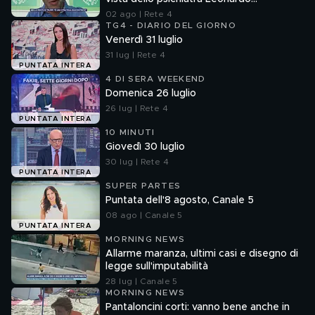
Mendolicchio
02 ago | Rete 4
TG4 - DIARIO DEL GIORNO
Venerdì 31 luglio
31 lug | Rete 4
PUNTATA INTERA
4 DI SERA WEEKEND
Domenica 26 luglio
26 lug | Rete 4
PUNTATA INTERA
10 MINUTI
Giovedì 30 luglio
30 lug | Rete 4
PUNTATA INTERA
SUPER PARTES
Puntata dell'8 agosto, Canale 5
08 ago | Canale 5
PUNTATA INTERA
MORNING NEWS
Allarme maranza, ultimi casi e disegno di
legge sull'imputabilità
28 lug | Canale 5
MORNING NEWS
Pantaloncini corti: vanno bene anche in