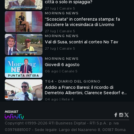
città o solo in spiaggia?
27 lug | Canale 5
MORNING NEWS
"Scosciata" in conferenza stampa: fa
discutere la vicesindaca di Livorno
27 lug | Canale 5
MORNING NEWS
Val di Susa, scontri al corteo No Tav
27 lug | Canale 5
MORNING NEWS
Giovedì 6 agosto
06 ago | Canale 5
PUNTATA INTERA
TG4 - DIARIO DEL GIORNO
Addio a Franco Baresi: il ricordo di
Demetrio Albertini, Clarence Seedorf e
Giovanni Galli
04 ago | Rete 4
Copyright ©1999-2026 RTI Business Digital - RTI S.p.A.: p. iva
03976881007 - Sede legale: Largo del Nazareno 8, 00187 Roma.