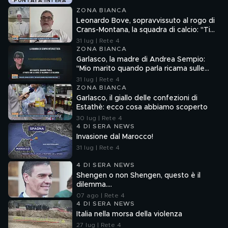
PUNTATA INTERA
ZONA BIANCA
Leonardo Bove, sopravvissuto al rogo di
Crans-Montana, la squadra di calcio: "Ti
aspettiamo"
31 lug | Rete 4
ZONA BIANCA
Garlasco, la madre di Andrea Sempio:
"Mio marito quando parla ricama sulle
cose"
31 lug | Rete 4
ZONA BIANCA
Garlasco, il giallo delle confezioni di
Estathè: ecco cosa abbiamo scoperto
30 lug | Rete 4
4 DI SERA NEWS
Invasione dal Marocco!
31 lug | Rete 4
4 DI SERA NEWS
Shengen o non Shengen, questo è il
dilemma....
07 ago | Rete 4
4 DI SERA NEWS
Italia nella morsa della violenza
27 lug | Rete 4