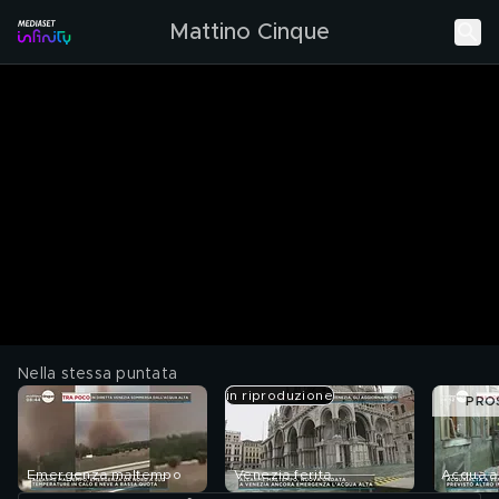
Mattino Cinque
Nella stessa puntata
in riproduzione
PRO
Emergenza maltempo
Venezia ferita
Acqua a