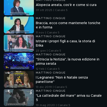
MATTINO CINQUE
Alopecia areata, cos'è e come si cura
01 ott 2025 | Canale 5
MATTINO CINQUE
Braccia, ecco come mantenerle toniche
e in forma
11 nov | Canale 5
MATTINO CINQUE
Istruire i propri figli a casa, la storia di
Erika
23 gen | Canale 5
MATTINO CINQUE
"Striscia la Notizia", la nuova edizione in
prima serata
12 feb | Canale 5
MATTINO CINQUE
I Legnanesi "Non è Natale senza
panettone"
13 dic 2019 | Canale 5
MATTINO CINQUE
"La cattedrale del mare" arriva su Canale
5
19 mag 2020 | Canale 5