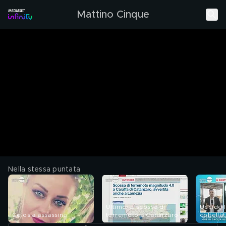
Mattino Cinque
Nella stessa puntata
Ultimora: scossa di
Uccide l
Gelosia assassina
terremoto a Catanzaro
coltella