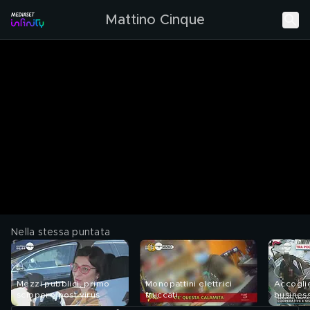
Mattino Cinque
Nella stessa puntata
Mezzi pubblici, primo
Monopattini elettrici
Accoglie
sciopero post virus
truccati
busines