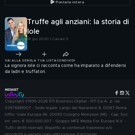
Puntata intera
Truffe agli anziani: la storia di
Iole
18 giu 2020 | Canale 5
VAI ALLA SERIE
LA TUA LISTA
CONDIVIDI
La signora Iole ci racconta come ha imparato a difendersi
da ladri e truffatori.
Copyright ©1999-2026 RTI Business Digital - RTI S.p.A.: p. iva
03976881007 - Sede legale: Largo del Nazareno 8, 00187 Roma.
Uffici: Viale Europa 46, 20093 Cologno Monzese (MI) - Cap. Soc.
int. vers. € 500.000.007 - Gruppo MFE Media For Europe N.V. -
Tutti i diritti riservati. Rispetto ai contenuti trasmessi e/o
riprodotti è vietata ogni utilizzazione funzionale