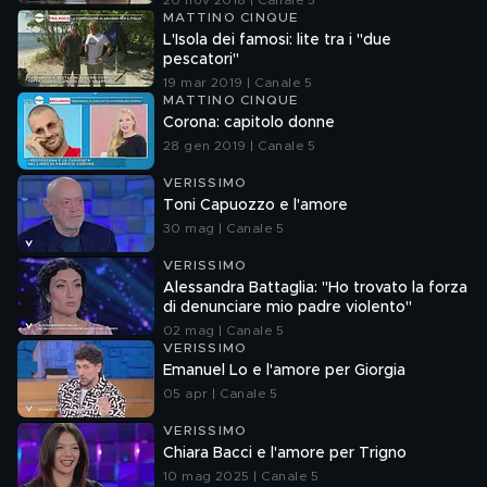
20 nov 2018 | Canale 5
MATTINO CINQUE
L'Isola dei famosi: lite tra i "due
pescatori"
19 mar 2019 | Canale 5
MATTINO CINQUE
Corona: capitolo donne
28 gen 2019 | Canale 5
VERISSIMO
Toni Capuozzo e l'amore
30 mag | Canale 5
VERISSIMO
Alessandra Battaglia: "Ho trovato la forza
di denunciare mio padre violento"
02 mag | Canale 5
VERISSIMO
Emanuel Lo e l'amore per Giorgia
05 apr | Canale 5
VERISSIMO
Chiara Bacci e l'amore per Trigno
10 mag 2025 | Canale 5