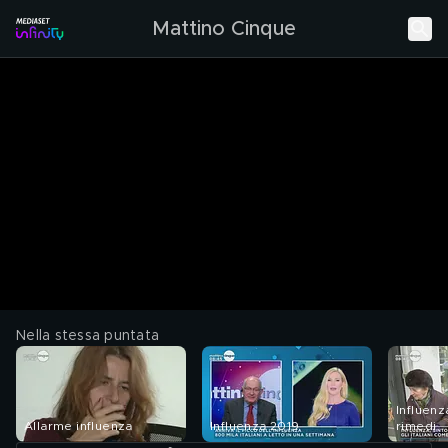
Mattino Cinque
Nella stessa puntata
Influenz
Allarme influenza
Influenza 2019
rimedi