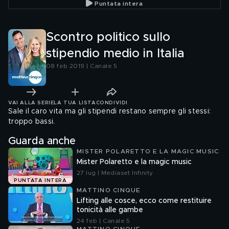
Puntata intera
Scontro politico sullo
stipendio medio in Italia
08 feb 2019 | Canale 5
VAI ALLA SERIE
LA TUA LISTA
CONDIVIDI
Sale il caro vita ma gli stipendi restano sempre gli stessi:
troppo bassi.
Guarda anche
MISTER POLARETTO E LA MAGIC MUSIC
Mister Polaretto e la magic music
27 lug | Mediaset Infinity
PUNTATA INTERA
MATTINO CINQUE
Lifting alle cosce, ecco come restituire
tonicità alle gambe
24 feb | Canale 5