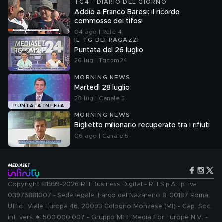
TG4 - DIARIO DEL GIORNO
Addio a Franco Baresi: il ricordo
commosso dei tifosi
04 ago | Rete 4
IL TG DEI RAGAZZI
Puntata del 26 luglio
26 lug | Tgcom24
MORNING NEWS
Martedì 28 luglio
28 lug | Canale 5
PUNTATA INTERA
MORNING NEWS
Biglietto milionario recuperato tra i rifiuti
06 ago | Canale 5
Copyright ©1999-2026 RTI Business Digital - RTI S.p.A.: p. iva
03976881007 - Sede legale: Largo del Nazareno 8, 00187 Roma.
Uffici: Viale Europa 46, 20093 Cologno Monzese (MI) - Cap. Soc.
int. vers. € 500.000.007 - Gruppo MFE Media For Europe N.V. -