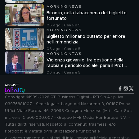
MORNING NEWS
Bitonto, nella tabaccheria del biglietto
fortunato
06 ago | Canale 5
MORNING NEWS
Biglietto milionario buttato per errore
nell'immondizia
06 ago | Canale 5
MORNING NEWS
Violenza giovanile, tra gestione della
rabbia e pericolo sociale: parla il Prof.
Pierpaolo Limone
06 ago | Canale 5
Copyright ©1999-2026 RTI Business Digital - RTI S.p.A.: p. iva
03976881007 - Sede legale: Largo del Nazareno 8, 00187 Roma.
Uffici: Viale Europa 46, 20093 Cologno Monzese (MI) - Cap. Soc.
int. vers. € 500.000.007 - Gruppo MFE Media For Europe N.V. -
Tutti i diritti riservati. Rispetto ai contenuti trasmessi e/o
riprodotti è vietata ogni utilizzazione funzionale
all'addestramento di sistemi di intelligenza artificiale generativa.