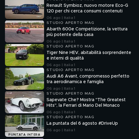
Renault Symbioz, nuovo motore Eco-G
120 per chi cerca consumi contenuti
06 ago | Italia 1
STUDIO APERTO MAG
Abarth 600e Competizione, la vettura
più potente della casa
06 ago | Italia 1
STUDIO APERTO MAG
Tiger Nine HEV, abitabilità sorprendente
e interni di qualità
06 ago | Italia 1
STUDIO APERTO MAG
Audi A6 Avant, compromesso perfetto
tra aerodinamica e famiglia
06 ago | Italia 1
STUDIO APERTO MAG
Sapevate Che? Mostra "The Greatest
Hits", la Ferrari di Mario Del Monaco
06 ago | Italia 1
STUDIO APERTO MAG
La puntata del 6 agosto #DriveUp
06 ago | Italia 1
PUNTATA INTERA