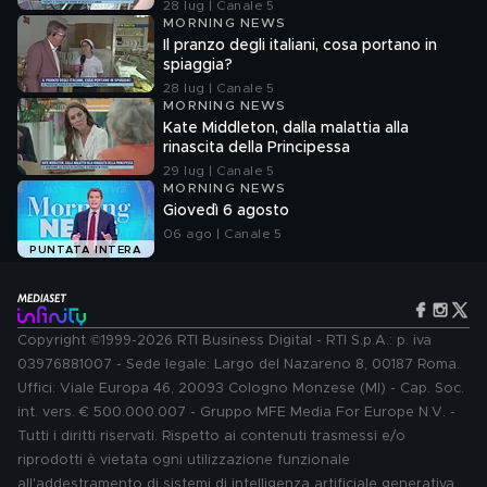
28 lug | Canale 5
MORNING NEWS
Il pranzo degli italiani, cosa portano in
spiaggia?
28 lug | Canale 5
MORNING NEWS
Kate Middleton, dalla malattia alla
rinascita della Principessa
29 lug | Canale 5
MORNING NEWS
Giovedì 6 agosto
06 ago | Canale 5
PUNTATA INTERA
Copyright ©1999-2026 RTI Business Digital - RTI S.p.A.: p. iva
03976881007 - Sede legale: Largo del Nazareno 8, 00187 Roma.
Uffici: Viale Europa 46, 20093 Cologno Monzese (MI) - Cap. Soc.
int. vers. € 500.000.007 - Gruppo MFE Media For Europe N.V. -
Tutti i diritti riservati. Rispetto ai contenuti trasmessi e/o
riprodotti è vietata ogni utilizzazione funzionale
all'addestramento di sistemi di intelligenza artificiale generativa.