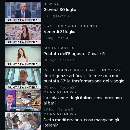
10 MINUTI
Giovedì 30 luglio
30 lug | Rete 4
PUNTATA INTERA
TG4 - DIARIO DEL GIORNO
Venerdì 31 luglio
31 lug | Rete 4
PUNTATA INTERA
SUPER PARTES
Puntata dell'8 agosto, Canale 5
08 ago | Canale 5
PUNTATA INTERA
INTELLIGENZE ARTIFICIALI - IN MEZZO
A NOI
"Intelligenze artificiali - In mezzo a noi",
puntata 37: la trasformazione del viaggio
08 ago | Tgcom24
PUNTATA INTERA
MORNING NEWS
La colazione degli italiani, cosa ordinano
al bar?
28 lug | Canale 5
MORNING NEWS
Dieta mediterranea, cosa mangiano gli
italiani?