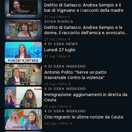
Delitto di Garlasco: Andrea Sempio e il
bar di Vigevano e i racconti della madre
27 lug | Rete 4
ZONA BIANCA
Delitto di Garlasco: Andrea Sempio e le
donne, il racconto dell'amica e avvocato
Angela Taccia
27 lug | Rete 4
4 DI SERA NEWS
Lunedì 27 luglio
27 lug | Rete 4
PUNTATA INTERA
4 DI SERA WEEKEND
Antonio Polito: "Serve un patto
trasversale contro la violenza"
26 lug | Rete 4
4 DI SERA WEEKEND
Immigrazione: aggiornamenti in diretta da
Ceuta
01 ago | Rete 4
4 DI SERA WEEKEND
Crisi migranti: le ultime notizie da Ceuta
02 ago | Rete 4