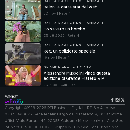
DALLA PARTE DEGLI ANIMALI
Belen, la gatta star del web
30 nov | Rete 4
DALLA PARTE DEGLI ANIMALI
Ho salvato un bombo
05 ott 2025 | Rete 4
DALLA PARTE DEGLI ANIMALI
Rex, un poliziotto speciale
16 nov | Rete 4
GRANDE FRATELLO VIP
Alessandra Mussolini vince questa
edizione di Grande Fratello VIP
20 mag | Canale 5
Copyright ©1999-2026 RTI Business Digital - RTI S.p.A.: p. iva
03976881007 - Sede legale: Largo del Nazareno 8, 00187 Roma.
Uffici: Viale Europa 46, 20093 Cologno Monzese (MI) - Cap. Soc.
int. vers. € 500.000.007 - Gruppo MFE Media For Europe N.V. -