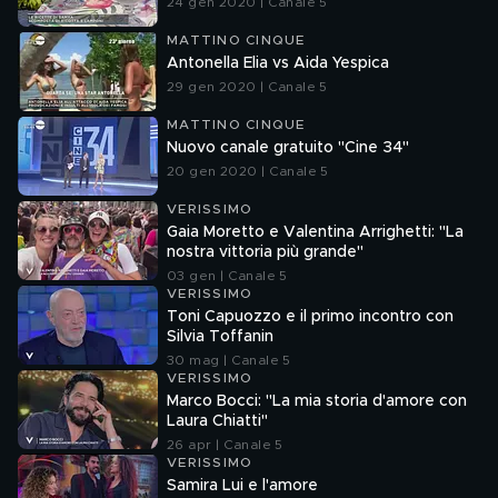
24 gen 2020 | Canale 5
MATTINO CINQUE
Antonella Elia vs Aida Yespica
29 gen 2020 | Canale 5
MATTINO CINQUE
Nuovo canale gratuito "Cine 34"
20 gen 2020 | Canale 5
VERISSIMO
Gaia Moretto e Valentina Arrighetti: "La
nostra vittoria più grande"
03 gen | Canale 5
VERISSIMO
Toni Capuozzo e il primo incontro con
Silvia Toffanin
30 mag | Canale 5
VERISSIMO
Marco Bocci: "La mia storia d'amore con
Laura Chiatti"
26 apr | Canale 5
VERISSIMO
Samira Lui e l'amore