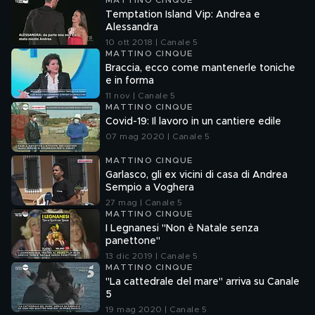
MATTINO CINQUE
Temptation Island Vip: Andrea e
Alessandra
10 ott 2018 | Canale 5
MATTINO CINQUE
Braccia, ecco come mantenerle toniche
e in forma
11 nov | Canale 5
MATTINO CINQUE
Covid-19: Il lavoro in un cantiere edile
07 mag 2020 | Canale 5
MATTINO CINQUE
Garlasco, gli ex vicini di casa di Andrea
Sempio a Voghera
27 mag | Canale 5
MATTINO CINQUE
I Legnanesi "Non è Natale senza
panettone"
13 dic 2019 | Canale 5
MATTINO CINQUE
"La cattedrale del mare" arriva su Canale
5
19 mag 2020 | Canale 5