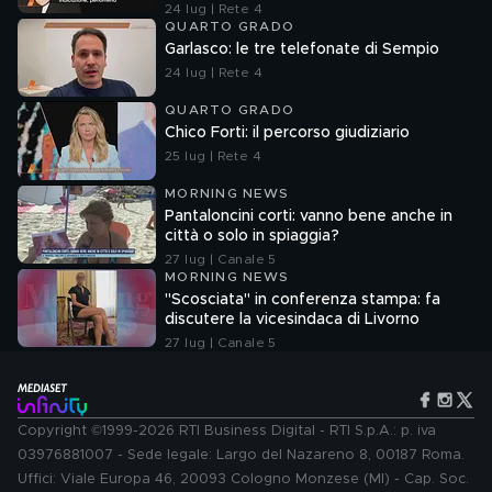
24 lug | Rete 4
QUARTO GRADO
Garlasco: le tre telefonate di Sempio
24 lug | Rete 4
QUARTO GRADO
Chico Forti: il percorso giudiziario
25 lug | Rete 4
MORNING NEWS
Pantaloncini corti: vanno bene anche in
città o solo in spiaggia?
27 lug | Canale 5
MORNING NEWS
"Scosciata" in conferenza stampa: fa
discutere la vicesindaca di Livorno
27 lug | Canale 5
Copyright ©1999-2026 RTI Business Digital - RTI S.p.A.: p. iva
03976881007 - Sede legale: Largo del Nazareno 8, 00187 Roma.
Uffici: Viale Europa 46, 20093 Cologno Monzese (MI) - Cap. Soc.