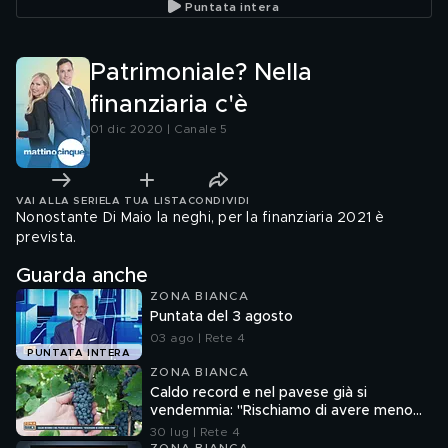
Puntata intera
Patrimoniale? Nella
finanziaria c'è
01 dic 2020 | Canale 5
VAI ALLA SERIE
LA TUA LISTA
CONDIVIDI
Nonostante Di Maio la neghi, per la finanziaria 2021 è
prevista.
Guarda anche
ZONA BIANCA
Puntata del 3 agosto
03 ago | Rete 4
PUNTATA INTERA
ZONA BIANCA
Caldo record e nel pavese già si
vendemmia: "Rischiamo di avere meno
vino"
30 lug | Rete 4