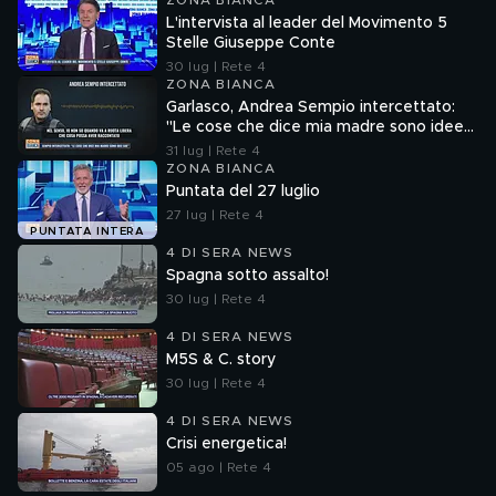
ZONA BIANCA
L'intervista al leader del Movimento 5
Stelle Giuseppe Conte
30 lug | Rete 4
ZONA BIANCA
Garlasco, Andrea Sempio intercettato:
"Le cose che dice mia madre sono idee
sue"
31 lug | Rete 4
ZONA BIANCA
Puntata del 27 luglio
27 lug | Rete 4
PUNTATA INTERA
4 DI SERA NEWS
Spagna sotto assalto!
30 lug | Rete 4
4 DI SERA NEWS
M5S & C. story
30 lug | Rete 4
4 DI SERA NEWS
Crisi energetica!
05 ago | Rete 4