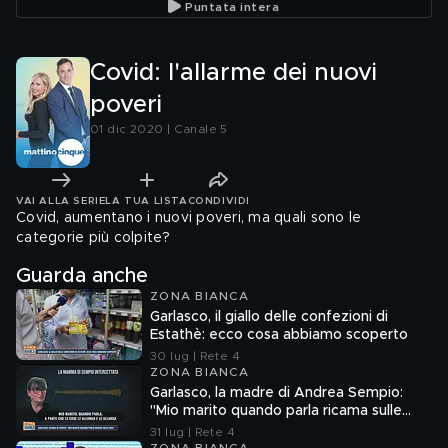
Puntata intera
Covid: l'allarme dei nuovi
poveri
01 dic 2020 | Canale 5
VAI ALLA SERIE
LA TUA LISTA
CONDIVIDI
Covid, aumentano i nuovi poveri, ma quali sono le
categorie più colpite?
Guarda anche
ZONA BIANCA
Garlasco, il giallo delle confezioni di
Estathè: ecco cosa abbiamo scoperto
30 lug | Rete 4
ZONA BIANCA
Garlasco, la madre di Andrea Sempio:
"Mio marito quando parla ricama sulle
cose"
31 lug | Rete 4