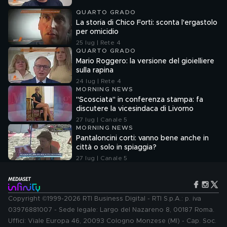
QUARTO GRADO
La storia di Chico Forti: sconta l'ergastolo
per omicidio
25 lug | Rete 4
QUARTO GRADO
Mario Roggero: la versione del gioielliere
sulla rapina
24 lug | Rete 4
MORNING NEWS
"Scosciata" in conferenza stampa: fa
discutere la vicesindaca di Livorno
27 lug | Canale 5
MORNING NEWS
Pantaloncini corti: vanno bene anche in
città o solo in spiaggia?
27 lug | Canale 5
Copyright ©1999-2026 RTI Business Digital - RTI S.p.A.: p. iva
03976881007 - Sede legale: Largo del Nazareno 8, 00187 Roma.
Uffici: Viale Europa 46, 20093 Cologno Monzese (MI) - Cap. Soc.