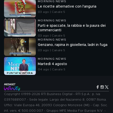
MORNING NEWS
Le ricette alternative con l'anguria
03 ago | Canale 5
MORNING NEWS
Furti e spaccate, la rabbia e la paura dei
commercianti
03 ago | Canale 5
MORNING NEWS
Genzano, rapina in gioielleria, ladri in fuga
03 ago | Canale 5
MORNING NEWS
Martedì 4 agosto
04 ago | Canale 5
PUNTATA INTERA
Copyright ©1999-2026 RTI Business Digital - RTI S.p.A.: p. iva
03976881007 - Sede legale: Largo del Nazareno 8, 00187 Roma.
Uffici: Viale Europa 46, 20093 Cologno Monzese (MI) - Cap. Soc.
int. vers. € 500.000.007 - Gruppo MFE Media For Europe N.V. -