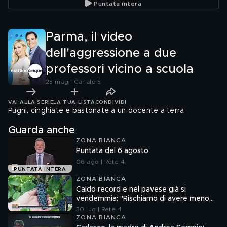
Puntata intera
Parma, il video
dell'aggressione a due
professori vicino a scuola
25 mag | Canale 5
VAI ALLA SERIE
LA TUA LISTA
CONDIVIDI
Pugni, cinghiate e bastonate a un docente a terra
Guarda anche
ZONA BIANCA
Puntata del 6 agosto
06 ago | Rete 4
PUNTATA INTERA
ZONA BIANCA
Caldo record e nel pavese già si
vendemmia: "Rischiamo di avere meno
vino"
30 lug | Rete 4
ZONA BIANCA