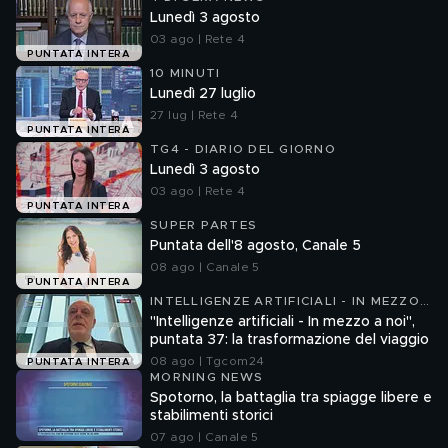
Lunedì 3 agosto
03 ago | Rete 4
PUNTATA INTERA
10 MINUTI
Lunedì 27 luglio
27 lug | Rete 4
PUNTATA INTERA
TG4 - DIARIO DEL GIORNO
Lunedì 3 agosto
03 ago | Rete 4
PUNTATA INTERA
SUPER PARTES
Puntata dell'8 agosto, Canale 5
08 ago | Canale 5
PUNTATA INTERA
INTELLIGENZE ARTIFICIALI - IN MEZZO
A NOI
"Intelligenze artificiali - In mezzo a noi",
puntata 37: la trasformazione del viaggio
08 ago | Tgcom24
PUNTATA INTERA
MORNING NEWS
Spotorno, la battaglia tra spiagge libere e
stabilimenti storici
07 ago | Canale 5