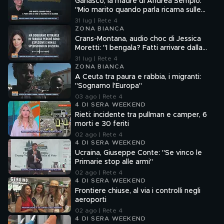
Garlasco, la madre di Andrea Sempio:
"Mio marito quando parla ricama sulle
cose"
31 lug | Rete 4
ZONA BIANCA
Crans-Montana, audio choc di Jessica
Moretti: "I bengala? Fatti arrivare dalla
Francia"
31 lug | Rete 4
ZONA BIANCA
A Ceuta tra paura e rabbia, i migranti:
"Sognamo l'Europa"
03 ago | Rete 4
4 DI SERA WEEKEND
Rieti: incidente tra pullman e camper, 6
morti e 30 feriti
02 ago | Rete 4
4 DI SERA WEEKEND
Ucraina, Giuseppe Conte: "Se vinco le
Primarie stop alle armi"
02 ago | Rete 4
4 DI SERA WEEKEND
Frontiere chiuse, al via i controlli negli
aeroporti
02 ago | Rete 4
4 DI SERA WEEKEND