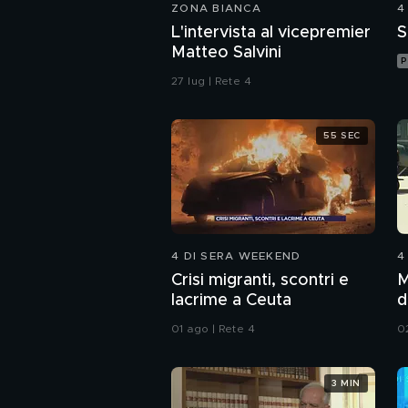
ZONA BIANCA
4
L'intervista al vicepremier
S
Matteo Salvini
P
27 lug | Rete 4
55 SEC
4 DI SERA WEEKEND
4
Crisi migranti, scontri e
M
lacrime a Ceuta
d
01 ago | Rete 4
0
3 MIN