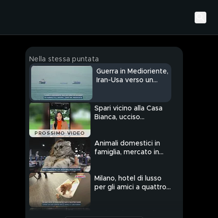
Nella stessa puntata
Guerra in Medioriente,
Iran-Usa verso un
accordo?
Spari vicino alla Casa
Bianca, ucciso
l'aggressore
PROSSIMO VIDEO
Animali domestici in
famiglia, mercato in
forte espansione
Milano, hotel di lusso
per gli amici a quattro
zampe
Padova, la storia di