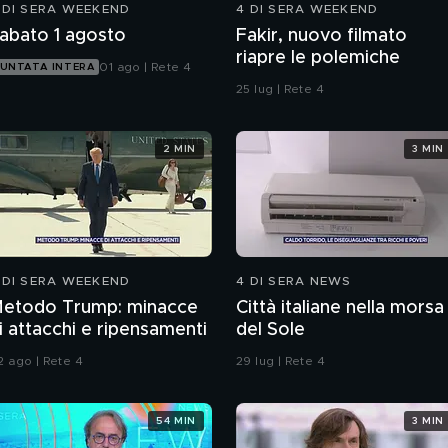
 DI SERA WEEKEND
4 DI SERA WEEKEND
abato 1 agosto
Fakir, nuovo filmato
riapre le polemiche
01 ago | Rete 4
UNTATA INTERA
25 lug | Rete 4
2 MIN
3 MIN
 DI SERA WEEKEND
4 DI SERA NEWS
etodo Trump: minacce
Città italiane nella morsa
i attacchi e ripensamenti
del Sole
2 ago | Rete 4
29 lug | Rete 4
54 MIN
3 MIN