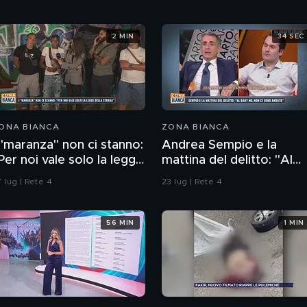
2 MIN
34 SEC
ONA BIANCA
ZONA BIANCA
 "maranza" non ci stanno:
Andrea Sempio e la
Per noi vale solo la legge
mattina del delitto: "Al
ella strada"
bar' No, non ci sono
 lug | Rete 4
23 lug | Rete 4
andato"
56 MIN
1 MIN