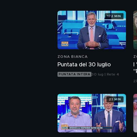
172 MIN
ZONA BIANCA
Z
Puntata del 30 luglio
I
"
30 lug | Rete 4
PUNTATA INTERA
d
27
23 MIN