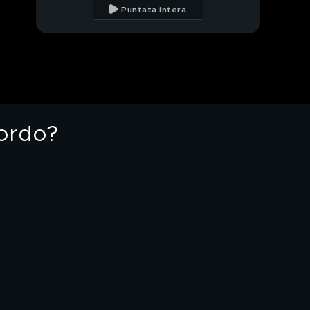
Laura, la donna di 86
Puntata intera
anni che dorme in auto
Parma, il video
dell'aggressione a due
professori vicino a
scuola
"Eccellenza donna", il
convegno sul tema del
lavoro femminile
cordo?
Garlasco, Sempio
intercettato sulle
indagini a marzo 2025
Garlasco, Sempio
intercettato con
un'amica il 14 aprile
2025
Notizie belle dalle
stelle per la settimana
del 25 maggio