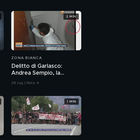
2 MIN
ZONA BIANCA
Delitto di Garlasco:
Andrea Sempio, la
Procura di Pavia non ha
28 lug | Rete 4
dubbi: l'impronta 33 è la
pistola fumante
1 MIN