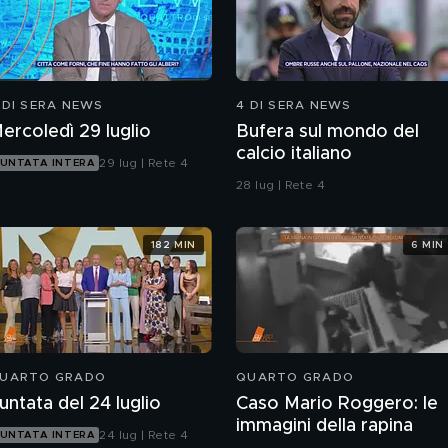
 DI SERA NEWS
4 DI SERA NEWS
ercoledì 29 luglio
Bufera sul mondo del
calcio italiano
29 lug | Rete 4
UNTATA INTERA
28 lug | Rete 4
182 MIN
6 MIN
UARTO GRADO
QUARTO GRADO
untata del 24 luglio
Caso Mario Roggero: le
immagini della rapina
24 lug | Rete 4
UNTATA INTERA