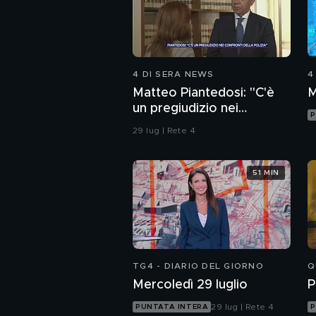
4 DI SERA NEWS
4
Matteo Piantedosi: "C'è
M
un pregiudizio nei
P
confronti della polizia"
29 lug | Rete 4
51 MIN
TG4 - DIARIO DEL GIORNO
Q
Mercoledì 29 luglio
P
29 lug | Rete 4
PUNTATA INTERA
P