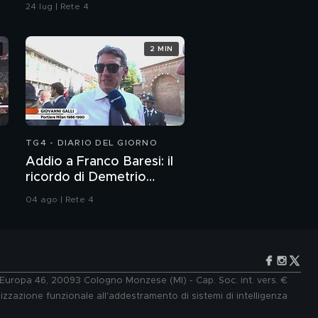
24 lug | Rete 4
2 MIN
TG4 - DIARIO DEL GIORNO
Addio a Franco Baresi: il
ricordo di Demetrio
Albertini, Clarence
04 ago | Rete 4
Seedorf e Giovanni Galli
e Europa 46, 20093 Cologno Monzese (MI) - Cap. Soc. int. vers. €
lizzazione funzionale all'addestramento di sistemi di intelligenza