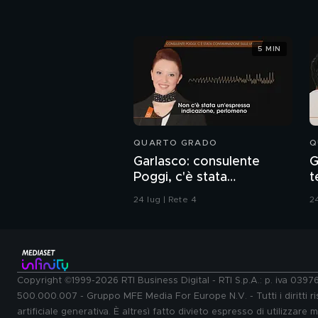
5 MIN
QUARTO GRADO
Q
Garlasco: consulente
G
Poggi, c'è stata
t
contaminazione sulle
d
24 lug | Rete 4
24
unghie?
Copyright ©1999-2026 RTI Business Digital - RTI S.p.A.: p. iva 039
500.000.007 - Gruppo MFE Media For Europe N.V. - Tutti i diritti ris
artificiale generativa. È altresì fatto divieto espresso di utilizzare