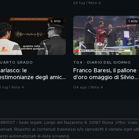
24 lug | Rete 4
5 MIN
1 MIN
UARTO GRADO
TG4 - DIARIO DEL GIORNO
arlasco: le
Franco Baresi, il pallone
estimonianze degli amici
d'oro omaggio di Silvio
i Marco Poggi
Berlusconi
 lug | Rete 4
04 ago | Rete 4
76881007 - Sede legale: Largo del Nazareno 8, 00187 Roma. Uffici: Vial
ervati. Rispetto ai contenuti trasmessi e/o riprodotti è vietata ogni uti
 mezzi automatizzati di data scraping.