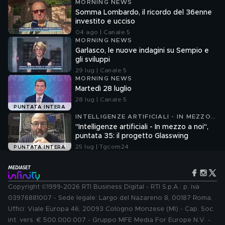
MORNING NEWS
Somma Lombardo, il ricordo del 36enne
investito e ucciso
04 ago | Canale 5
MORNING NEWS
Garlasco, le nuove indagini su Sempio e
gli sviluppi
29 lug | Canale 5
MORNING NEWS
Martedì 28 luglio
28 lug | Canale 5
PUNTATA INTERA
INTELLIGENZE ARTIFICIALI - IN MEZZO
A NOI
"Intelligenze artificiali - In mezzo a noi",
puntata 35: il progetto Glasswing
25 lug | Tgcom24
PUNTATA INTERA
Copyright ©1999-2026 RTI Business Digital - RTI S.p.A.: p. iva
03976881007 - Sede legale: Largo del Nazareno 8, 00187 Roma.
Uffici: Viale Europa 46, 20093 Cologno Monzese (MI) - Cap. Soc.
int. vers. € 500.000.007 - Gruppo MFE Media For Europe N.V. -