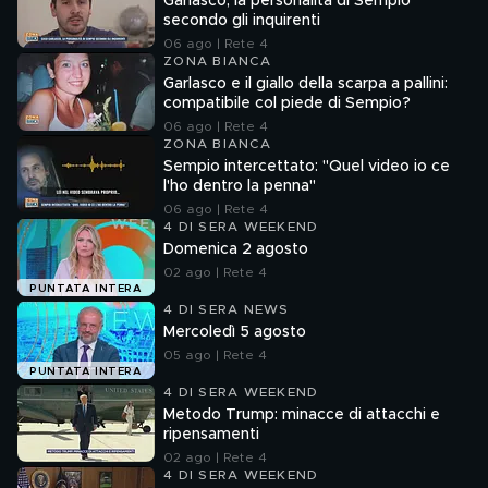
Garlasco, la personalità di Sempio
secondo gli inquirenti
06 ago | Rete 4
ZONA BIANCA
Garlasco e il giallo della scarpa a pallini:
compatibile col piede di Sempio?
06 ago | Rete 4
ZONA BIANCA
Sempio intercettato: "Quel video io ce
l'ho dentro la penna"
06 ago | Rete 4
4 DI SERA WEEKEND
Domenica 2 agosto
02 ago | Rete 4
PUNTATA INTERA
4 DI SERA NEWS
Mercoledì 5 agosto
05 ago | Rete 4
PUNTATA INTERA
4 DI SERA WEEKEND
Metodo Trump: minacce di attacchi e
ripensamenti
02 ago | Rete 4
4 DI SERA WEEKEND