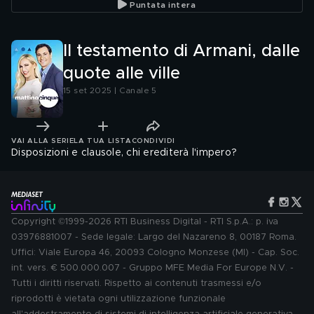
Puntata intera
Il testamento di Armani, dalle
quote alle ville
15 set 2025 | Canale 5
VAI ALLA SERIE
LA TUA LISTA
CONDIVIDI
Disposizioni e clausole, chi erediterà l'impero?
Copyright ©1999-2026 RTI Business Digital - RTI S.p.A.: p. iva
03976881007 - Sede legale: Largo del Nazareno 8, 00187 Roma.
Uffici: Viale Europa 46, 20093 Cologno Monzese (MI) - Cap. Soc.
int. vers. € 500.000.007 - Gruppo MFE Media For Europe N.V. -
Tutti i diritti riservati. Rispetto ai contenuti trasmessi e/o
riprodotti è vietata ogni utilizzazione funzionale