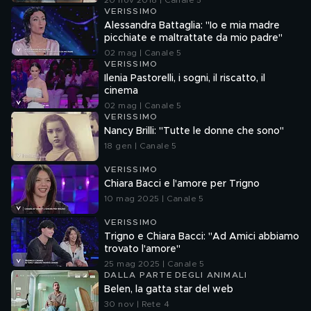
20 nov 2018 | Canale 5
VERISSIMO
Alessandra Battaglia: "Io e mia madre
picchiate e maltrattate da mio padre"
02 mag | Canale 5
VERISSIMO
Ilenia Pastorelli, i sogni, il riscatto, il
cinema
02 mag | Canale 5
VERISSIMO
Nancy Brilli: "Tutte le donne che sono"
18 gen | Canale 5
VERISSIMO
Chiara Bacci e l'amore per Trigno
10 mag 2025 | Canale 5
VERISSIMO
Trigno e Chiara Bacci: "Ad Amici abbiamo
trovato l'amore"
25 mag 2025 | Canale 5
DALLA PARTE DEGLI ANIMALI
Belen, la gatta star del web
30 nov | Rete 4