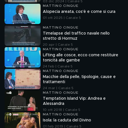
03 dic 2024 | Canale 5
MATTINO CINQUE
Alopecia areata, cos'è e come si cura
01 ott 2025 | Canale 5
MATTINO CINQUE
Timelapse del traffico navale nello
stretto di Hormuz
20 apr | Canale 5
MATTINO CINQUE
Lifting alle cosce, ecco come restituire
tonicità alle gambe
24 feb | Canale 5
MATTINO CINQUE
Macchie della pelle, tipologie, cause e
trattamenti
24 mar | Canale 5
MATTINO CINQUE
Temptation Island Vip: Andrea e
Alessandra
10 ott 2018 | Canale 5
MATTINO CINQUE
Isola: la caduta del Divino
01 feb 2019 | Canale 5