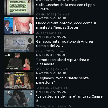
MATTINO CINQUE NEWS
Giulia Cecchettin, la chat con Filippo
Turetta
03 dic 2024 | Canale 5
MATTINO CINQUE
Fuoco di Sant'Antonio, ecco come si
manifesta l'herpes Zoster
27 gen | Canale 5
MATTINO CINQUE
Garlasco, l'interrogatorio di Andrea
Sempio del 2017
08 ott 2025 | Canale 5
MATTINO CINQUE
Temptation Island Vip: Andrea e
Alessandra
10 ott 2018 | Canale 5
MATTINO CINQUE
I Legnanesi "Non è Natale senza
panettone"
13 dic 2019 | Canale 5
MATTINO CINQUE
"La cattedrale del mare" arriva su Canale
5
19 mag 2020 | Canale 5