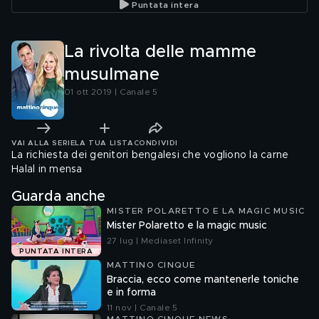
Puntata intera
La rivolta delle mamme
musulmane
01 ott 2019 | Canale 5
VAI ALLA SERIE
LA TUA LISTA
CONDIVIDI
La richiesta dei genitori bengalesi che vogliono la carne
Halal in mensa
Guarda anche
MISTER POLARETTO E LA MAGIC MUSIC
Mister Polaretto e la magic music
27 lug | Mediaset Infinity
PUNTATA INTERA
MATTINO CINQUE
Braccia, ecco come mantenerle toniche
e in forma
11 nov | Canale 5