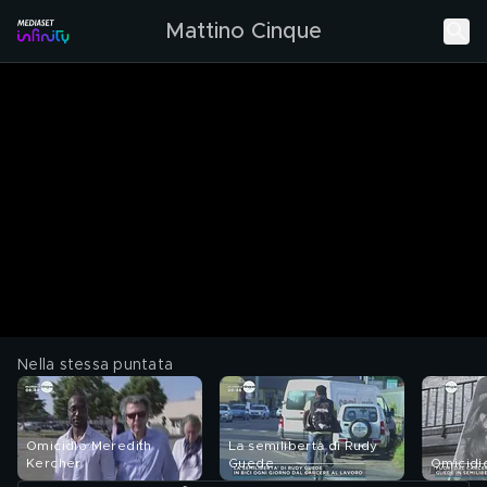
Mattino Cinque
Nella stessa puntata
Omicidio Meredith
La semilibertà di Rudy
Kercher
Guede
Omicidi