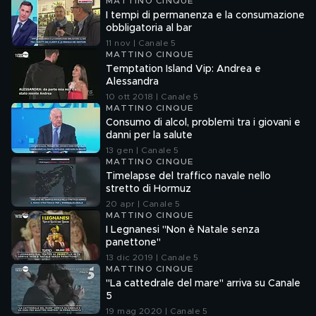
MATTINO CINQUE
I tempi di permanenza e la consumazione
obbligatoria al bar
11 nov | Canale 5
MATTINO CINQUE
Temptation Island Vip: Andrea e
Alessandra
10 ott 2018 | Canale 5
MATTINO CINQUE
Consumo di alcol, problemi tra i giovani e
danni per la salute
13 gen | Canale 5
MATTINO CINQUE
Timelapse del traffico navale nello
stretto di Hormuz
20 apr | Canale 5
MATTINO CINQUE
I Legnanesi "Non è Natale senza
panettone"
13 dic 2019 | Canale 5
MATTINO CINQUE
"La cattedrale del mare" arriva su Canale
5
19 mag 2020 | Canale 5