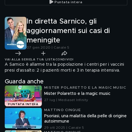
Puntata intera
In diretta Sarnico, gli
aggiornamenti sui casi di
meningite
07 gen 2020 | Canale 5
VAI ALLA SERIE
LA TUA LISTA
CONDIVIDI
A Sarnico è allarme tra la popolazione i centri per i vaccini
presi d'assalto: 2 i pazienti morti e 3 in terapia intensiva.
Guarda anche
MISTER POLARETTO E LA MAGIC MUSIC
Mister Polaretto e la magic music
27 lug | Mediaset Infinity
PUNTATA INTERA
MATTINO CINQUE
Psoriasi, una malattia della pelle di origine
autoimmune
29 ott 2025 | Canale 5