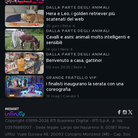
DALLA PARTE DEGLI ANIMALI
Hera e Leo, i golden retriever più
scatenati del web
25 gen | Rete 4
DALLA PARTE DEGLI ANIMALI
Cavalli e asini: animali molto intelligenti e
sensibili
14 giu | Rete 4
DALLA PARTE DEGLI ANIMALI
Benvenuto a casa, gattino!
02 nov 2025 | Rete 4
GRANDE FRATELLO VIP
I finalisti inaugurano la serata con una
coreografia
19 mag | Canale 5
Copyright ©1999-2026 RTI Business Digital - RTI S.p.A.: p. iva
03976881007 - Sede legale: Largo del Nazareno 8, 00187 Roma.
Uffici: Viale Europa 46, 20093 Cologno Monzese (MI) - Cap. Soc.